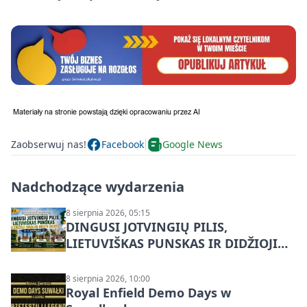
Zaobserwuj nas!
Facebook
Google News
Nadchodzące wydarzenia
8 sierpnia 2026, 05:15
DINGUSI JOTVINGIŲ PILIS,
LIETUVIŠKAS PUNSKAS IR DIDŽIOJI
SUVALKŲ MIESTO ŠVENTĖ IŠ
DZŪKIJOS – jednodienė kelionė
8 sierpnia 2026, 10:00
Royal Enfield Demo Days w