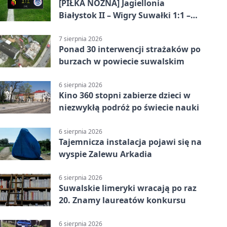
[PIŁKA NOŻNA] Jagiellonia
Białystok II – Wigry Suwałki 1:1 –
Betclic 3. Liga Grupa 1 (Grupa I)
7 sierpnia 2026
Ponad 30 interwencji strażaków po
burzach w powiecie suwalskim
6 sierpnia 2026
Kino 360 stopni zabierze dzieci w
niezwykłą podróż po świecie nauki
6 sierpnia 2026
Tajemnicza instalacja pojawi się na
wyspie Zalewu Arkadia
6 sierpnia 2026
Suwalskie limeryki wracają po raz
20. Znamy laureatów konkursu
6 sierpnia 2026