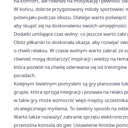
na komfort, ale również na motywację i pewność sieb
W końcu, dobrze przygotowany młody sportowiec m
potencjału podczas obozu. Dlatego warto poświęcić 
aby skupić się na doskonaleniu swoich umiejętności
Dodatki umilające czas wolny: co jeszcze warto zabr
Obóz piłkarski to doskonała okazja, aby rozwijać sw
o chwili relaksu. W czasie wolnym warto zabrać ze sob
również mogą dostarczyć inspiracji i wiedzy na temat
która pozwoli na chwilę oderwania się od treningów 
poradach.
Kolejnym świetnym pomysłem są gry planszowe lub 
grupie, która sprzyja integracji i pozwala na rela
w takie gry może wzmocnić więzi między uczestnikam
strategicznego myślenia. To świetny sposób na od
Warto także rozważyć zabranie sprzętu elektroniczneg
przenośna konsola do gier. Ustawienie limitów pomo