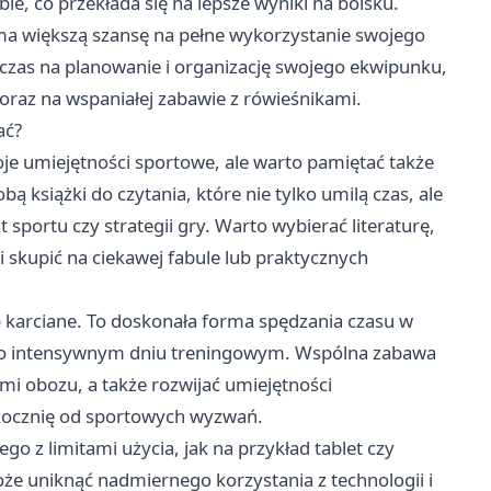
ie, co przekłada się na lepsze wyniki na boisku.
a większą szansę na pełne wykorzystanie swojego
czas na planowanie i organizację swojego ekwipunku,
 oraz na wspaniałej zabawie z rówieśnikami.
ać?
oje umiejętności sportowe, ale warto pamiętać także
ą książki do czytania, które nie tylko umilą czas, ale
 sportu czy strategii gry. Warto wybierać literaturę,
i skupić na ciekawej fabule lub praktycznych
karciane. To doskonała forma spędzania czasu w
ks po intensywnym dniu treningowym. Wspólna zabawa
i obozu, a także rozwijać umiejętności
skocznię od sportowych wyzwań.
o z limitami użycia, jak na przykład tablet czy
że uniknąć nadmiernego korzystania z technologii i