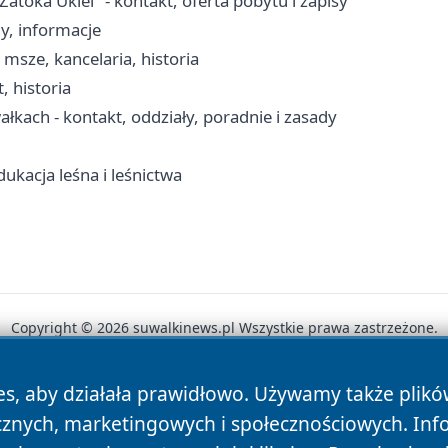
ka Uklei" - kontakt, oferta pobytu i zapisy
y, informacje
msze, kancelaria, historia
, historia
łkach - kontakt, oddziały, poradnie i zasady
ukacja leśna i leśnictwa
Copyright © 2026 suwalkinews.pl Wszystkie prawa zastrzeżone.
es, aby działała prawidłowo. Używamy także plik
News
Autorzy
Polityka Prywatności
Polityka Cookie
cznych, marketingowych i społecznościowych. Inf