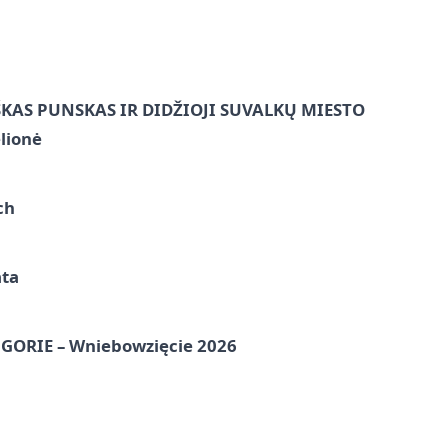
ŠKAS PUNSKAS IR DIDŽIOJI SUVALKŲ MIESTO
lionė
ch
ata
ORIE – Wniebowzięcie 2026