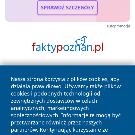
SPRAWDŹ SZCZEGÓŁY
autopromocja
Nasza strona korzysta z plików cookies, aby
działała prawidłowo. Używamy także plików
cookies i podobnych technologii od
zewnętrznych dostawców w celach
Copyright © 2026 suwalkinews.pl Wszystkie prawa
analitycznych, marketingowych i
zastrzeżone.
społecznościowych. Informacje te mogą być
przetwarzane również przez naszych
partnerów. Kontynuując korzystanie ze
Polityka
Polityka
News
Autorzy