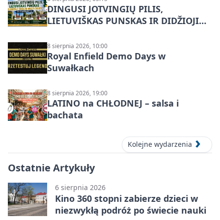
DINGUSI JOTVINGIŲ PILIS,
LIETUVIŠKAS PUNSKAS IR DIDŽIOJI
SUVALKŲ MIESTO ŠVENTĖ IŠ
DZŪKIJOS – jednodienė kelionė
8 sierpnia 2026, 10:00
Royal Enfield Demo Days w
Suwałkach
8 sierpnia 2026, 19:00
LATINO na CHŁODNEJ – salsa i
bachata
Kolejne wydarzenia
Ostatnie Artykuły
6 sierpnia 2026
Kino 360 stopni zabierze dzieci w
niezwykłą podróż po świecie nauki