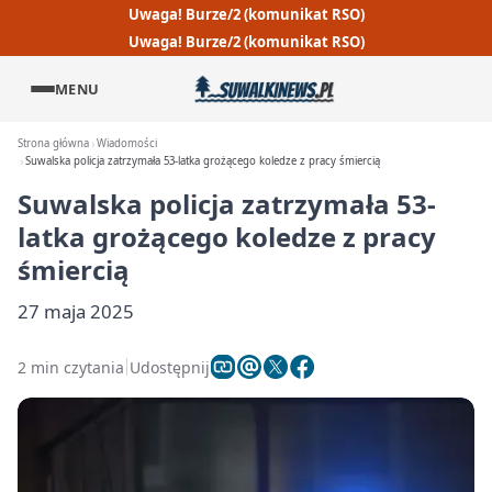
Uwaga! Burze/2 (komunikat RSO)
Uwaga! Burze/2 (komunikat RSO)
MENU
Strona główna
Wiadomości
Suwalska policja zatrzymała 53-latka grożącego koledze z pracy śmiercią
Suwalska policja zatrzymała 53-
latka grożącego koledze z pracy
śmiercią
27 maja 2025
2 min czytania
Udostępnij