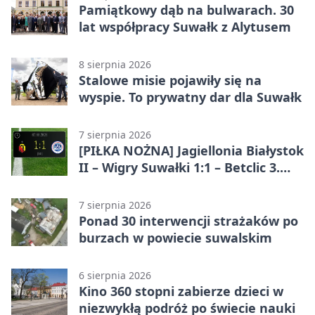
Pamiątkowy dąb na bulwarach. 30
lat współpracy Suwałk z Alytusem
8 sierpnia 2026
Stalowe misie pojawiły się na
wyspie. To prywatny dar dla Suwałk
7 sierpnia 2026
[PIŁKA NOŻNA] Jagiellonia Białystok
II – Wigry Suwałki 1:1 – Betclic 3.
Liga Grupa 1 (Grupa I)
7 sierpnia 2026
Ponad 30 interwencji strażaków po
burzach w powiecie suwalskim
6 sierpnia 2026
Kino 360 stopni zabierze dzieci w
niezwykłą podróż po świecie nauki