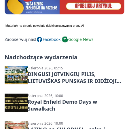
Zaobserwuj nas!
Facebook
Google News
Nadchodzące wydarzenia
8 sierpnia 2026, 05:15
DINGUSI JOTVINGIŲ PILIS,
LIETUVIŠKAS PUNSKAS IR DIDŽIOJI
SUVALKŲ MIESTO ŠVENTĖ IŠ
DZŪKIJOS – jednodienė kelionė
8 sierpnia 2026, 10:00
Royal Enfield Demo Days w
Suwałkach
8 sierpnia 2026, 19:00