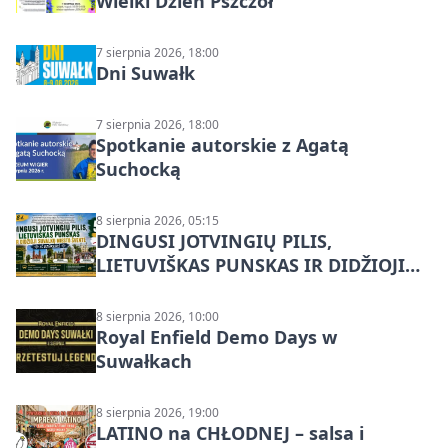
Wielki Dzień Pszczół
7 sierpnia 2026, 18:00
Dni Suwałk
7 sierpnia 2026, 18:00
Spotkanie autorskie z Agatą
Suchocką
8 sierpnia 2026, 05:15
DINGUSI JOTVINGIŲ PILIS,
LIETUVIŠKAS PUNSKAS IR DIDŽIOJI
SUVALKŲ MIESTO ŠVENTĖ IŠ
DZŪKIJOS – jednodienė kelionė
8 sierpnia 2026, 10:00
Royal Enfield Demo Days w
Suwałkach
8 sierpnia 2026, 19:00
LATINO na CHŁODNEJ – salsa i