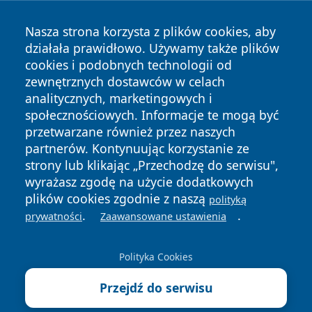
Nasza strona korzysta z plików cookies, aby
działała prawidłowo. Używamy także plików
cookies i podobnych technologii od
zewnętrznych dostawców w celach
Copyright © 2026 suwalkinews.pl Wszystkie prawa
analitycznych, marketingowych i
zastrzeżone.
społecznościowych. Informacje te mogą być
przetwarzane również przez naszych
partnerów. Kontynuując korzystanie ze
Polityka
Polityka
News
Autorzy
strony lub klikając „Przechodzę do serwisu",
Prywatności
Cookies
wyrażasz zgodę na użycie dodatkowych
plików cookies zgodnie z naszą
polityką
.
.
prywatności
Zaawansowane ustawienia
Polityka Cookies
Przejdź do serwisu