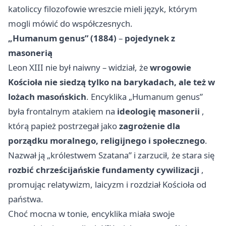
katoliccy filozofowie wreszcie mieli język, którym
mogli mówić do współczesnych.
„Humanum genus” (1884)
–
pojedynek z
masonerią
Leon XIII nie był naiwny – widział, że
wrogowie
Kościoła nie siedzą tylko na barykadach, ale też w
lożach masońskich
. Encyklika „Humanum genus”
była frontalnym atakiem na
ideologię masonerii
,
którą papież postrzegał jako
zagrożenie dla
porządku moralnego, religijnego i społecznego
.
Nazwał ją „królestwem Szatana” i zarzucił, że stara się
rozbić chrześcijańskie fundamenty cywilizacji
,
promując relatywizm, laicyzm i rozdział Kościoła od
państwa.
Choć mocna w tonie, encyklika miała swoje