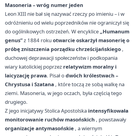
Masoneria – wróg numer jeden
Leon XIII nie bał się nazywać rzeczy po imieniu – i w
odróżnieniu od wielu poprzedników nie ograniczył się
do ogólnikowych ostrzeżeń. W encyklice
„Humanum
genus”
z 1884 roku
otwarcie oskarżył masonerię o
próbę zniszczenia porządku chrześcijańskiego
,
duchowej deprawacji społeczeństw i podkopania
wiary katolickiej poprzez
relatywizm moralny i
laicyzację prawa
. Pisał o
dwóch królestwach –
Chrystusa i Szatana
, które toczą ze sobą walkę na
ziemi. Masoneria, w jego oczach, była częścią tego
drugiego.
Z jego inicjatywy Stolica Apostolska
intensyfikowała
monitorowanie ruchów masońskich
, powstawały
organizacje antymasońskie
, a wiernym