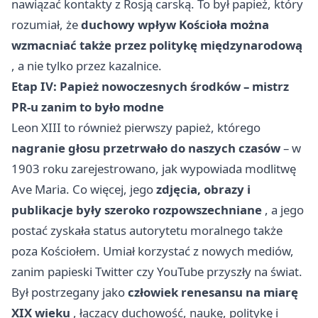
nawiązać kontakty z Rosją carską. To był papież, który
rozumiał, że
duchowy wpływ Kościoła można
wzmacniać także przez politykę międzynarodową
, a nie tylko przez kazalnice.
Etap IV: Papież nowoczesnych środków – mistrz
PR-u zanim to było modne
Leon XIII to również pierwszy papież, którego
nagranie głosu przetrwało do naszych czasów
– w
1903 roku zarejestrowano, jak wypowiada modlitwę
Ave Maria. Co więcej, jego
zdjęcia, obrazy i
publikacje były szeroko rozpowszechniane
, a jego
postać zyskała status autorytetu moralnego także
poza Kościołem. Umiał korzystać z nowych mediów,
zanim papieski Twitter czy YouTube przyszły na świat.
Był postrzegany jako
człowiek renesansu na miarę
XIX wieku
, łączący duchowość, naukę, politykę i