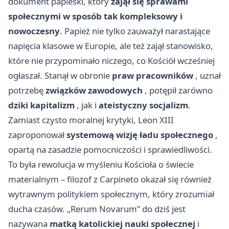
dokument papieski, który
zajął się sprawami
społecznymi w sposób tak kompleksowy i
nowoczesny
. Papież nie tylko zauważył narastające
napięcia klasowe w Europie, ale też zajął stanowisko,
które nie przypominało niczego, co Kościół wcześniej
ogłaszał. Stanął w obronie
praw pracowników
, uznał
potrzebę
związków zawodowych
, potępił zarówno
dziki kapitalizm
, jak i
ateistyczny socjalizm
.
Zamiast czysto moralnej krytyki, Leon XIII
zaproponował
systemową wizję ładu społecznego
,
opartą na zasadzie pomocniczości i sprawiedliwości.
To była rewolucja w myśleniu Kościoła o świecie
materialnym – filozof z Carpineto okazał się również
wytrawnym politykiem społecznym, który zrozumiał
ducha czasów. „Rerum Novarum” do dziś jest
nazywana
matką katolickiej nauki społecznej
i