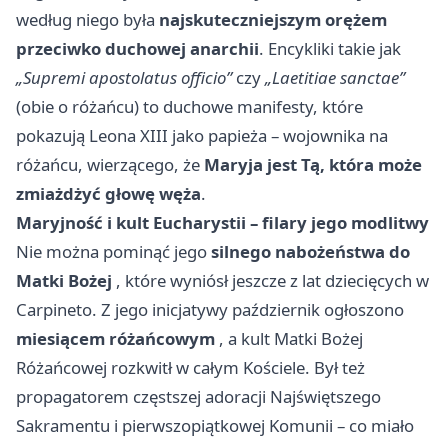
według niego była
najskuteczniejszym orężem
przeciwko duchowej anarchii
. Encykliki takie jak
„Supremi apostolatus officio”
czy
„Laetitiae sanctae”
(obie o różańcu) to duchowe manifesty, które
pokazują Leona XIII jako papieża – wojownika na
różańcu, wierzącego, że
Maryja jest Tą, która może
zmiażdżyć głowę węża
.
Maryjność i kult Eucharystii – filary jego modlitwy
Nie można pominąć jego
silnego nabożeństwa do
Matki Bożej
, które wyniósł jeszcze z lat dziecięcych w
Carpineto. Z jego inicjatywy październik ogłoszono
miesiącem różańcowym
, a kult Matki Bożej
Różańcowej rozkwitł w całym Kościele. Był też
propagatorem częstszej adoracji Najświętszego
Sakramentu i pierwszopiątkowej Komunii – co miało