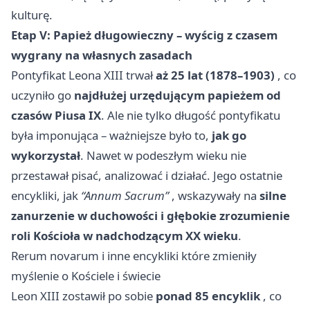
kulturę.
Etap V: Papież długowieczny – wyścig z czasem
wygrany na własnych zasadach
Pontyfikat Leona XIII trwał
aż 25 lat (1878–1903)
, co
uczyniło go
najdłużej urzędującym papieżem od
czasów Piusa IX
. Ale nie tylko długość pontyfikatu
była imponująca – ważniejsze było to,
jak go
wykorzystał
. Nawet w podeszłym wieku nie
przestawał pisać, analizować i działać. Jego ostatnie
encykliki, jak
“Annum Sacrum”
, wskazywały na
silne
zanurzenie w duchowości i głębokie zrozumienie
roli Kościoła w nadchodzącym XX wieku
.
Rerum novarum i inne encykliki które zmieniły
myślenie o Kościele i świecie
Leon XIII zostawił po sobie
ponad 85 encyklik
, co