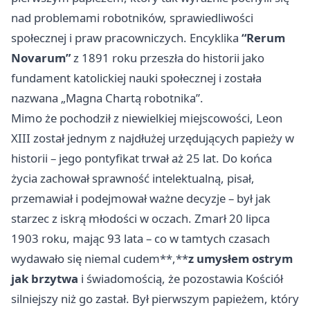
nad problemami robotników, sprawiedliwości
społecznej i praw pracowniczych. Encyklika
“Rerum
Novarum”
z 1891 roku przeszła do historii jako
fundament katolickiej nauki społecznej i została
nazwana „Magna Chartą robotnika”.
Mimo że pochodził z niewielkiej miejscowości, Leon
XIII został jednym z najdłużej urzędujących papieży w
historii – jego pontyfikat trwał aż 25 lat. Do końca
życia zachował sprawność intelektualną, pisał,
przemawiał i podejmował ważne decyzje – był jak
starzec z iskrą młodości w oczach. Zmarł 20 lipca
1903 roku, mając 93 lata – co w tamtych czasach
wydawało się niemal cudem**,**
z umysłem ostrym
jak brzytwa
i świadomością, że pozostawia Kościół
silniejszy niż go zastał. Był pierwszym papieżem, który