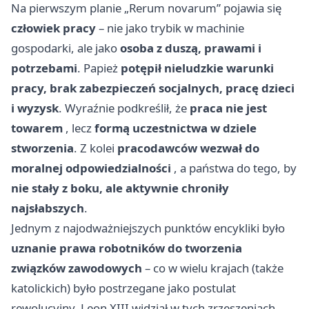
Na pierwszym planie „Rerum novarum” pojawia się
człowiek pracy
– nie jako trybik w machinie
gospodarki, ale jako
osoba z duszą, prawami i
potrzebami
. Papież
potępił nieludzkie warunki
pracy, brak zabezpieczeń socjalnych, pracę dzieci
i wyzysk
. Wyraźnie podkreślił, że
praca nie jest
towarem
, lecz
formą uczestnictwa w dziele
stworzenia
. Z kolei
pracodawców wezwał do
moralnej odpowiedzialności
, a państwa do tego, by
nie stały z boku, ale aktywnie chroniły
najsłabszych
.
Jednym z najodważniejszych punktów encykliki było
uznanie prawa robotników do tworzenia
związków zawodowych
– co w wielu krajach (także
katolickich) było postrzegane jako postulat
rewolucyjny. Leon XIII widział w tych zrzeszeniach