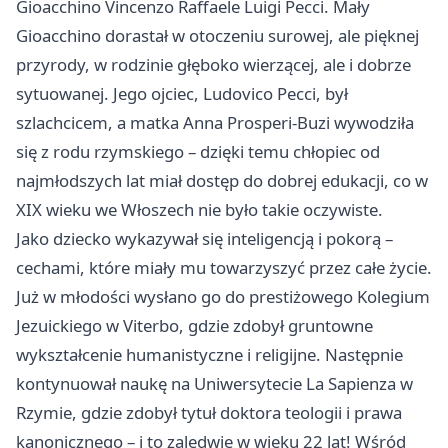
Gioacchino Vincenzo Raffaele Luigi Pecci. Mały
Gioacchino dorastał w otoczeniu surowej, ale pięknej
przyrody, w rodzinie głęboko wierzącej, ale i dobrze
sytuowanej. Jego ojciec, Ludovico Pecci, był
szlachcicem, a matka Anna Prosperi-Buzi wywodziła
się z rodu rzymskiego – dzięki temu chłopiec od
najmłodszych lat miał dostęp do dobrej edukacji, co w
XIX wieku we Włoszech nie było takie oczywiste.
Jako dziecko wykazywał się inteligencją i pokorą –
cechami, które miały mu towarzyszyć przez całe życie.
Już w młodości wysłano go do prestiżowego Kolegium
Jezuickiego w Viterbo, gdzie zdobył gruntowne
wykształcenie humanistyczne i religijne. Następnie
kontynuował naukę na Uniwersytecie La Sapienza w
Rzymie, gdzie zdobył tytuł doktora teologii i prawa
kanonicznego – i to zaledwie w wieku 22 lat! Wśród