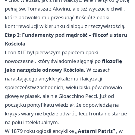
pełną św. Tomasza z Akwinu, ale też wyczucie chwili,
które pozwoliło mu przesunąć Kościół z epoki
kontrrewolucji w kierunku dialogu z rzeczywistością.
Etap I: Fundamenty pod mądrość – filozof u steru
Kościoła
Leon XIII był pierwszym papieżem epoki
nowoczesnej, który świadomie sięgnął po
filozofię
jako narzędzie odnowy Kościoła
. W czasach
narastającego antyklerykalizmu i laicyzacji
społeczeństw zachodnich, wielu biskupów chowało
głowę w piasek, ale nie Gioacchino Pecci. Już od
początku pontyfikatu wiedział, że odpowiedzią na
kryzys wiary nie będzie odwrót, lecz frontalne starcie
na polu intelektualnym.
W 1879 roku ogłosił encyklikę
„Aeterni Patris”
, w