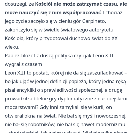
dostrzegł, że
Kościół nie może zatrzymać czasu, ale
może nauczyć się z nim współpracować
.I chociaż
jego życie zaczęło się w cieniu gór Carpineto,
zakończyło się w świetle światowego autorytetu
Kościoła, który przygotował duchowo świat do XX
wieku.
Papież-filozof z duszą polityka czyli jak Leon XIII
wygrał z czasem
Leon XIII to postać, której nie da się zaszufladkować –
bo jak ująć w jednej definicji papieża, który jedną ręką
pisał encykliki o sprawiedliwości społecznej, a drugą
prowadził subtelne gry dyplomatyczne z europejskimi
mocarstwami? Gdy inni zamykali się w kurii, on
otwierał okna na świat. Nie bał się myśli nowoczesnej,
nie bał się robotników, nie bał się nawet modernizmu
– choć wiedział, jak z nim walczyć. Miał nie tylko głowę