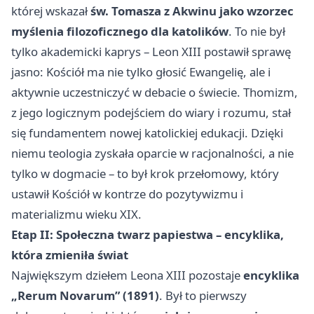
której wskazał
św. Tomasza z Akwinu jako wzorzec
myślenia filozoficznego dla katolików
. To nie był
tylko akademicki kaprys – Leon XIII postawił sprawę
jasno: Kościół ma nie tylko głosić Ewangelię, ale i
aktywnie uczestniczyć w debacie o świecie. Thomizm,
z jego logicznym podejściem do wiary i rozumu, stał
się fundamentem nowej katolickiej edukacji. Dzięki
niemu teologia zyskała oparcie w racjonalności, a nie
tylko w dogmacie – to był krok przełomowy, który
ustawił Kościół w kontrze do pozytywizmu i
materializmu wieku XIX.
Etap II: Społeczna twarz papiestwa – encyklika,
która zmieniła świat
Największym dziełem Leona XIII pozostaje
encyklika
„Rerum Novarum” (1891)
. Był to pierwszy