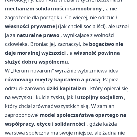
mechanizm solidarności i samoobrony
, a nie
zagrożenie dla porządku. Co więcej, nie odrzucił
własności prywatnej
(jak chcieli socjaliści), ale uznał
ją za
naturalne prawo
, wynikające z wolności
człowieka. Broniąc jej, zaznaczył, że
bogactwo nie
daje moralnej wyższości
, a
własność powinna
służyć dobru wspólnemu
.
W „Rerum novarum” wyraźnie wybrzmiewa idea
równowagi między kapitałem a pracą
. Papież
odrzucił zarówno
dziki kapitalizm
, który opierał się
na wyzysku i kulcie zysku, jak i
utopijny socjalizm
,
który chciał zrównać wszystkich siłą. W zamian
zaproponował
model społeczeństwa opartego na
współpracy, etyce i solidarności
, gdzie każda
warstwa społeczna ma swoje miejsce, ale żadna nie