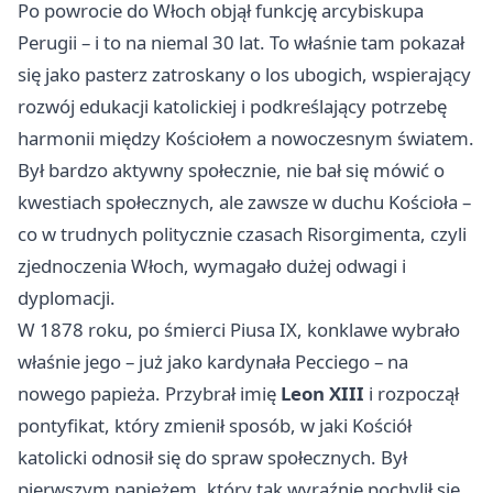
Po powrocie do Włoch objął funkcję arcybiskupa
Perugii – i to na niemal 30 lat. To właśnie tam pokazał
się jako pasterz zatroskany o los ubogich, wspierający
rozwój edukacji katolickiej i podkreślający potrzebę
harmonii między Kościołem a nowoczesnym światem.
Był bardzo aktywny społecznie, nie bał się mówić o
kwestiach społecznych, ale zawsze w duchu Kościoła –
co w trudnych politycznie czasach Risorgimenta, czyli
zjednoczenia Włoch, wymagało dużej odwagi i
dyplomacji.
W 1878 roku, po śmierci Piusa IX, konklawe wybrało
właśnie jego – już jako kardynała Pecciego – na
nowego papieża. Przybrał imię
Leon XIII
i rozpoczął
pontyfikat, który zmienił sposób, w jaki Kościół
katolicki odnosił się do spraw społecznych. Był
pierwszym papieżem, który tak wyraźnie pochylił się