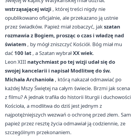
Świętej w kaplicy Watykańskiej miał doznać
wstrząsającej wizji
, której treści nigdy nie
opublikowano oficjalnie, ale przekazano ją ustnie
przez świadków. Papież miał zobaczyć, jak
szatan
rozmawia z Bogiem, prosząc o czas i władzę nad
światem
, by mógł zniszczyć Kościół. Bóg miał mu
dać
100 lat
, a Szatan wybrał
XX wiek
.
Leon XIII
natychmiast po tej wizji udał się do
swojej kancelarii i napisał Modlitwę do św.
Michała Archanioła
, którą nakazał odmawiać po
każdej Mszy Świętej na całym świecie. Brzmi jak scena
z filmu? A jednak trafiła do historii liturgii i duchowości
Kościoła, a modlitwa do dziś jest jednym z
najpotężniejszych wezwań o ochronę przed złem. Sam
papież przez resztę życia odmawiał ją codziennie, ze
szczególnym przekonaniem.