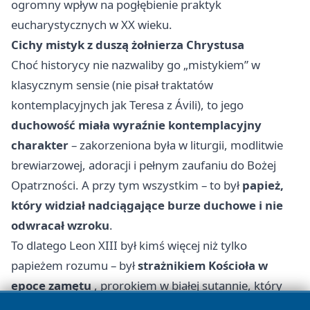
ogromny wpływ na pogłębienie praktyk
eucharystycznych w XX wieku.
Cichy mistyk z duszą żołnierza Chrystusa
Choć historycy nie nazwaliby go „mistykiem” w
klasycznym sensie (nie pisał traktatów
kontemplacyjnych jak Teresa z Ávili), to jego
duchowość miała wyraźnie kontemplacyjny
charakter
– zakorzeniona była w liturgii, modlitwie
brewiarzowej, adoracji i pełnym zaufaniu do Bożej
Opatrzności. A przy tym wszystkim – to był
papież,
który widział nadciągające burze duchowe i nie
odwracał wzroku
.
To dlatego Leon XIII był kimś więcej niż tylko
papieżem rozumu – był
strażnikiem Kościoła w
epoce zamętu
, prorokiem w białej sutannie, który
przez modlitwę, słowo i duchową walkę próbował