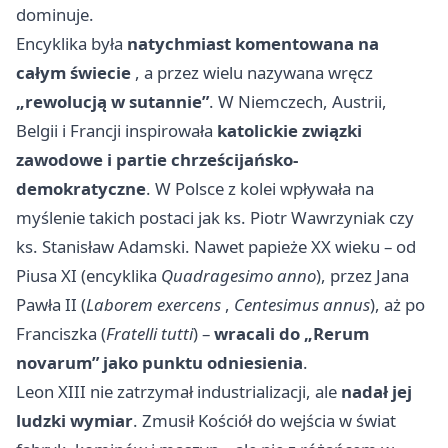
dominuje.
Encyklika była
natychmiast komentowana na
całym świecie
, a przez wielu nazywana wręcz
„rewolucją w sutannie”
. W Niemczech, Austrii,
Belgii i Francji inspirowała
katolickie związki
zawodowe i partie chrześcijańsko-
demokratyczne
. W Polsce z kolei wpływała na
myślenie takich postaci jak ks. Piotr Wawrzyniak czy
ks. Stanisław Adamski. Nawet papieże XX wieku – od
Piusa XI (encyklika
Quadragesimo anno
), przez Jana
Pawła II (
Laborem exercens
,
Centesimus annus
), aż po
Franciszka (
Fratelli tutti
) –
wracali do „Rerum
novarum” jako punktu odniesienia
.
Leon XIII nie zatrzymał industrializacji, ale
nadał jej
ludzki wymiar
. Zmusił Kościół do wejścia w świat