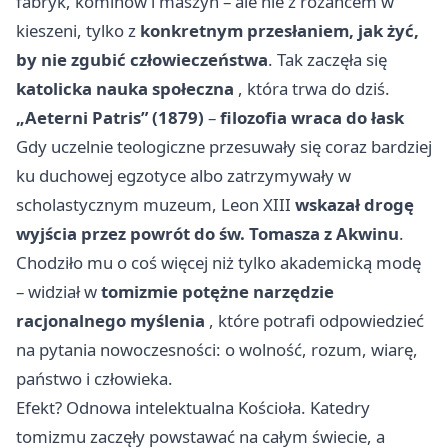
fabryk, kominów i maszyn – ale nie z różańcem w
kieszeni, tylko z
konkretnym przesłaniem, jak żyć,
by nie zgubić człowieczeństwa
. Tak zaczęła się
katolicka nauka społeczna
, która trwa do dziś.
„Aeterni Patris” (1879)
–
filozofia wraca do łask
Gdy uczelnie teologiczne przesuwały się coraz bardziej
ku duchowej egzotyce albo zatrzymywały w
scholastycznym muzeum, Leon XIII
wskazał drogę
wyjścia przez powrót do św. Tomasza z Akwinu
.
Chodziło mu o coś więcej niż tylko akademicką modę
– widział w
tomizmie potężne narzędzie
racjonalnego myślenia
, które potrafi odpowiedzieć
na pytania nowoczesności: o wolność, rozum, wiarę,
państwo i człowieka.
Efekt? Odnowa intelektualna Kościoła. Katedry
tomizmu zaczęły powstawać na całym świecie, a