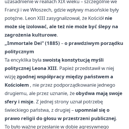
uzasadnienie w realiach XIX wieku – szczególnie we
Francji i we Włoszech, gdzie wpływy masońskie były
potężne. Leon XIII zasygnalizował, że Kościół
nie
może się izolować, ale też nie może być ślepy na
zagrożenia kulturowe
.
„Immortale Dei” (1885)
–
o prawdziwym porządku
politycznym
Ta encyklika była
swoistą konstytucją myśli
politycznej Leona XIII
. Papież przedstawił w niej
wizję
zgodnej współpracy między państwem a
Kościołem
, nie przez podporządkowanie jednego
drugiemu, ale przez uznanie, że
obydwa mają swoje
sfery i misje
. Z jednej strony uznał potrzebę
świeckiego państwa, z drugiej –
upomniał się o
prawo religii do głosu w przestrzeni publicznej
.
To było ważne przesłanie w dobie agresywnego