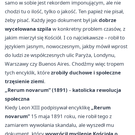
samo w sobie jest rekordem imponującym, ale nie
chodzi tu o ilość, tylko o jakość. Ten papież nie pisał,
żeby pisać. Każdy jego dokument był jak
dobrze
wycelowana szpila
w konkretny problem czasów, z
jakim mierzył się Kościół. I co najciekawsze – robił to
językiem jasnym, nowoczesnym, jakby mówił wprost
do ludzi ze współczesnych ulic Paryża, Londynu,
Warszawy czy Buenos Aires. Chodźmy więc tropem
tych encyklik, które
zrobiły duchowe i społeczne
trzęsienie ziemi
.
„Rerum novarum” (1891)
–
katolicka rewolucja
społeczna
Kiedy Leon XIII podpisywał encyklikę
„Rerum
novarum”
15 maja 1891 roku, nie robił tego z
zamiarem wywołania skandalu, ale wyszedł mu
dokument, który
wywrócił myślenie Kościoła o