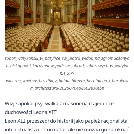
sobor_watykanski_w_bazylice_sw_piotra_widok_na_zgromadzonyc
h_biskupow_i_kardynaow_podczas_obrad_soborowych_w_watyka
nie_xix-
wieczne_wnetrze_bazyliki_z_baldachimem_berniniego_i_barokow
a_architektura-20250704085028.webp
Wizje apokalipsy, walka z masonerią i tajemnice
duchowości Leona XIII
Leon XIII przeszedł do historii jako papież racjonalista,
intelektualista i reformator, ale nie można go zamknąć