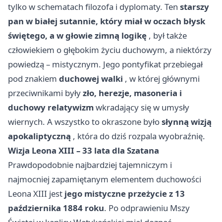
tylko w schematach filozofa i dyplomaty. Ten
starszy
pan w białej sutannie, który miał w oczach błysk
świętego, a w głowie zimną logikę
, był także
człowiekiem o głębokim życiu duchowym, a niektórzy
powiedzą – mistycznym. Jego pontyfikat przebiegał
pod znakiem
duchowej walki
, w której głównymi
przeciwnikami były
zło, herezje, masoneria i
duchowy relatywizm
wkradający się w umysły
wiernych. A wszystko to okraszone było
słynną wizją
apokaliptyczną
, która do dziś rozpala wyobraźnię.
Wizja Leona XIII – 33 lata dla Szatana
Prawdopodobnie najbardziej tajemniczym i
najmocniej zapamiętanym elementem duchowości
Leona XIII jest
jego mistyczne przeżycie z 13
października 1884 roku
. Po odprawieniu Mszy