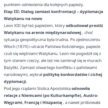
punktem odniesienia dla kolejnych papieży.
Etap III: Dialog zamiast konfrontacji – dyplomacja
Watykanu na nowo
Leon XIII był też papieżem, który
odbudował prestiż
Watykanu na arenie międzynarodowej
, choć
sytuacja geopolityczna była trudna. Po zjednoczeniu
Włoch (1870) i utracie Państwa Kościelnego, papieże
czuli się więźniami Watykanu. Leon nie pogodził się z
tym stanem rzeczy, ale też nie zamknął się w murach
Bazyliki. Zamiast otwartego konfliktu z państwami
narodowymi, wybrał
politykę konkordatów i cichej
dyplomacji
.
Pod jego rządami Stolica Apostolska
odnowiła
relacje z Niemcami (po Kulturkampfie), Austro-
Węgrami, Francją i Hiszpanią
, a nawet próbowała