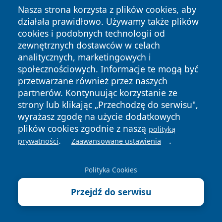
Nasza strona korzysta z plików cookies, aby
osłonić świat przed ciemnością, której sam
działała prawidłowo. Używamy także plików
doświadczył w wizji.
cookies i podobnych technologii od
Co po nim zostało czyli jak Leon XIII wpłynął na
zewnętrznych dostawców w celach
przyszłych papieży i politykę Watykanu
analitycznych, marketingowych i
społecznościowych. Informacje te mogą być
Leon XIII był papieżem przełomowym –
spojrzał w
przetwarzane również przez naszych
oczy nowoczesności, nie odwrócił wzroku i
partnerów. Kontynuując korzystanie ze
powiedział Kościołowi: musimy się z tym światem
strony lub klikając „Przechodzę do serwisu",
dogadać, a nie tylko przed nim bronić
. Jego
wyrażasz zgodę na użycie dodatkowych
pontyfikat położył fundamenty pod to, czym stał się
plików cookies zgodnie z naszą
polityką
.
.
Kościół XX i XXI wieku:
otwartym na dialog,
prywatności
Zaawansowane ustawienia
obecnym w debacie społecznej i filozoficznej,
zaangażowanym politycznie i świadomym siły
Polityka Cookies
słowa
. Poniżej pokazuję Wam krok po kroku,
jak
Przejdź do serwisu
dziedzictwo Leona XIII wpływało na jego
następców, na politykę Watykanu i na to, czym