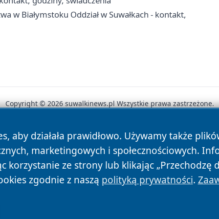
ontakt, godziny, świadczenia
twa w Białymstoku Oddział w Suwałkach - kontakt,
Copyright © 2026 suwalkinews.pl Wszystkie prawa zastrzeżone.
es, aby działała prawidłowo. Używamy także plik
News
Autorzy
Polityka Prywatności
Polityka Cookie
cznych, marketingowych i społecznościowych. Inf
 korzystanie ze strony lub klikając „Przechodzę 
ookies zgodnie z naszą
polityką prywatności
.
Zaaw