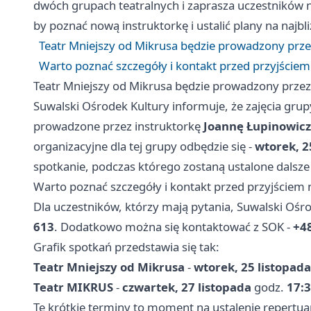
dwóch grupach teatralnych i zaprasza uczestników n
by poznać nową instruktorkę i ustalić plany na najbl
Teatr Mniejszy od Mikrusa będzie prowadzony przez
Warto poznać szczegóły i kontakt przed przyjściem
Teatr Mniejszy od Mikrusa będzie prowadzony przez 
Suwalski Ośrodek Kultury informuje, że zajęcia gr
prowadzone przez instruktorkę
Joannę Łupinowicz
organizacyjne dla tej grupy odbędzie się -
wtorek, 2
spotkanie, podczas którego zostaną ustalone dalsze 
Warto poznać szczegóły i kontakt przed przyjściem 
Dla uczestników, którzy mają pytania, Suwalski Ośro
613
. Dodatkowo można się kontaktować z SOK -
+48
Grafik spotkań przedstawia się tak:
Teatr Mniejszy od Mikrusa
-
wtorek, 25 listopada
Teatr MIKRUS
-
czwartek, 27 listopada
godz.
17:
Te krótkie terminy to moment na ustalenie repertuaru