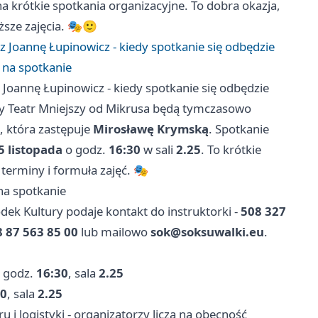
a krótkie spotkania organizacyjne. To dobra okazja,
iższe zajęcia. 🎭🙂
 Joannę Łupinowicz - kiedy spotkanie się odbędzie
 na spotkanie
Joannę Łupinowicz - kiedy spotkanie się odbędzie
upy Teatr Mniejszy od Mikrusa będą tymczasowo
, która zastępuje
Mirosławę Krymską
. Spotkanie
5 listopada
o godz.
16:30
w sali
2.25
. To krótkie
terminy i formuła zajęć. 🎭
na spotkanie
dek Kultury podaje kontakt do instruktorki -
508 327
 87 563 85 00
lub mailowo
sok@soksuwalki.eu
.
godz.
16:30
, sala
2.25
30
, sala
2.25
 i logistyki - organizatorzy liczą na obecność