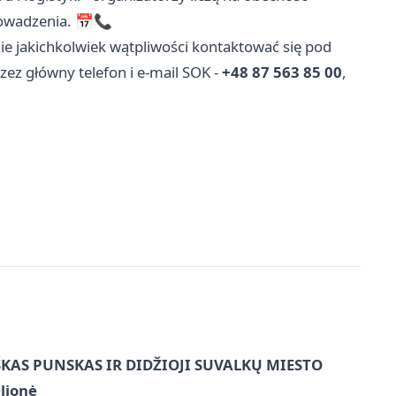
rowadzenia. 📅📞
zie jakichkolwiek wątpliwości kontaktować się pod
zez główny telefon i e-mail SOK -
+48 87 563 85 00
,
ŠKAS PUNSKAS IR DIDŽIOJI SUVALKŲ MIESTO
lionė