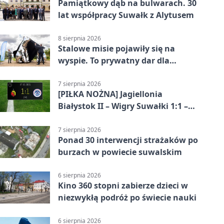
Pamiątkowy dąb na bulwarach. 30
lat współpracy Suwałk z Alytusem
8 sierpnia 2026
Stalowe misie pojawiły się na
wyspie. To prywatny dar dla
Suwałk
7 sierpnia 2026
[PIŁKA NOŻNA] Jagiellonia
Białystok II – Wigry Suwałki 1:1 –
Betclic 3. Liga Grupa 1 (Grupa I)
7 sierpnia 2026
Ponad 30 interwencji strażaków po
burzach w powiecie suwalskim
6 sierpnia 2026
Kino 360 stopni zabierze dzieci w
niezwykłą podróż po świecie nauki
6 sierpnia 2026