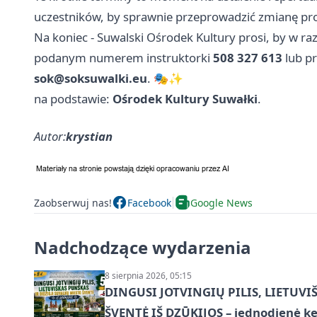
uczestników, by sprawnie przeprowadzić zmianę p
Na koniec - Suwalski Ośrodek Kultury prosi, by w ra
podanym numerem instruktorki
508 327 613
lub pr
sok@soksuwalki.eu
. 🎭✨
na podstawie:
Ośrodek Kultury Suwałki
.
Autor:
krystian
Zaobserwuj nas!
Facebook
Google News
Nadchodzące wydarzenia
8 sierpnia 2026, 05:15
DINGUSI JOTVINGIŲ PILIS, LIETUVI
ŠVENTĖ IŠ DZŪKIJOS – jednodienė ke