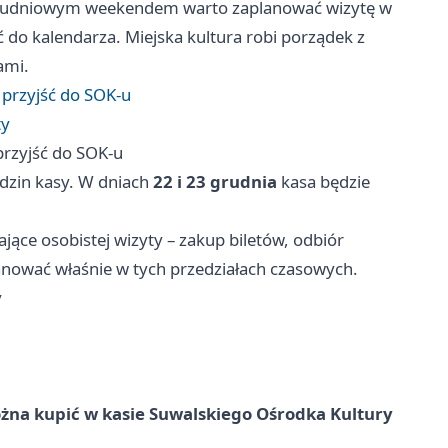
d grudniowym weekendem warto zaplanować wizytę w
 do kalendarza. Miejska kultura robi porządek z
ami.
 przyjść do SOK-u
ty
przyjść do SOK-u
odzin kasy. W dniach
22 i 23 grudnia
kasa będzie
ące osobistej wizyty – zakup biletów, odbiór
lanować właśnie w tych przedziałach czasowych.
y
ożna kupić w kasie Suwalskiego Ośrodka Kultury