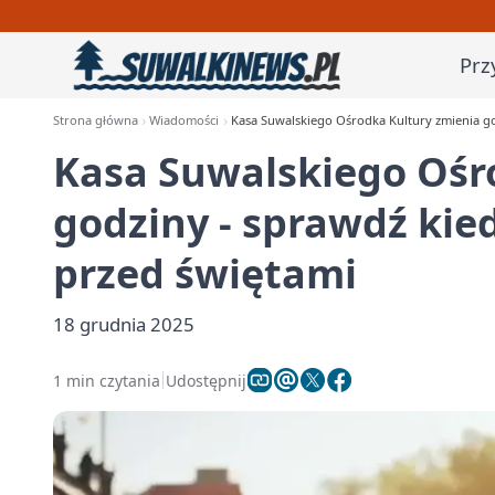
Prz
Strona główna
Wiadomości
Kasa Suwalskiego Ośrodka Kultury zmienia go
Kasa Suwalskiego Ośr
godziny - sprawdź kie
przed świętami
18 grudnia 2025
1 min czytania
Udostępnij