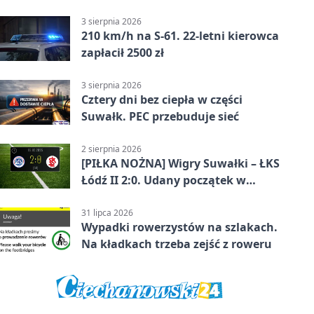
oświetlenie
3 sierpnia 2026
210 km/h na S-61. 22-letni kierowca
zapłacił 2500 zł
3 sierpnia 2026
Cztery dni bez ciepła w części
Suwałk. PEC przebuduje sieć
2 sierpnia 2026
[PIŁKA NOŻNA] Wigry Suwałki – ŁKS
Łódź II 2:0. Udany początek w
Betclic 3. Lidze Grupa 1 (Grupa I)
31 lipca 2026
Wypadki rowerzystów na szlakach.
Na kładkach trzeba zejść z roweru