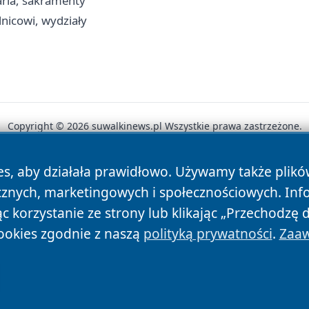
aria, sakramenty
lnicowi, wydziały
Copyright © 2026 suwalkinews.pl Wszystkie prawa zastrzeżone.
es, aby działała prawidłowo. Używamy także plik
News
Autorzy
Polityka Prywatności
Polityka Cookie
cznych, marketingowych i społecznościowych. Inf
 korzystanie ze strony lub klikając „Przechodzę 
ookies zgodnie z naszą
polityką prywatności
.
Zaaw