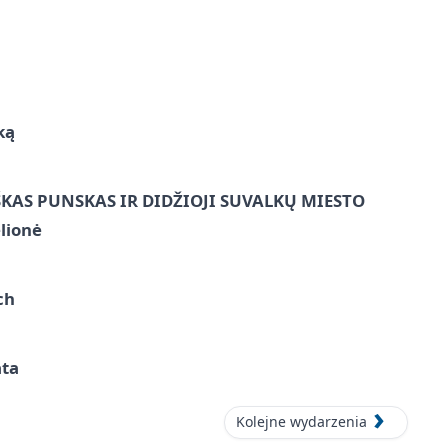
ką
ŠKAS PUNSKAS IR DIDŽIOJI SUVALKŲ MIESTO
lionė
ch
ata
Kolejne wydarzenia