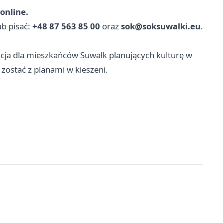
online.
b pisać:
+48 87 563 85 00
oraz
sok@soksuwalki.eu
.
acja dla mieszkańców Suwałk planujących kulturę w
e zostać z planami w kieszeni.