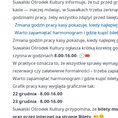
Suwalski Ośrodek Kultury informuje, że tuż prze
kasie — inaczej mówiąc, w Suwałkach trzeba zerknąć
godzinami pracy, żeby wszystko zdążyć przed święt
Zmiana godzin pracy kasy pokazuje, kiedy najlepiej
Warto zapamiętać harmonogram i gdzie kupić bile
Zmiana godzin pracy kasy pokazuje, kiedy najlepiej 
Suwalski Ośrodek Kultury ogłasza krótką korektę g
czynna w godzinach
8.00-16.00
. 🕗🎟️
W praktyce oznacza to, że wszystkie sprawy wymagaj
rezerwacji czy załatwienie formalności – trzeba zap
Warto zapamiętać harmonogram i gdzie kupić bilet
Grafik pracy kasy wygląda graficznie tak:
22 grudnia
-
8.00-16.00
23 grudnia
-
8.00-16.00
Suwalski Ośrodek Kultury przypomina, że
bilety m
oraz przez internet na stronie Bilety.
🎫🙂