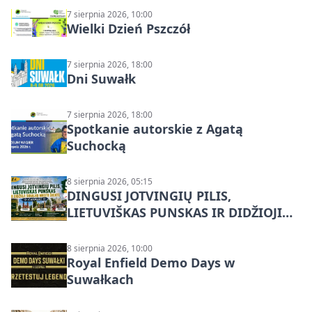
7 sierpnia 2026, 10:00
Wielki Dzień Pszczół
7 sierpnia 2026, 18:00
Dni Suwałk
7 sierpnia 2026, 18:00
Spotkanie autorskie z Agatą
Suchocką
8 sierpnia 2026, 05:15
DINGUSI JOTVINGIŲ PILIS,
LIETUVIŠKAS PUNSKAS IR DIDŽIOJI
SUVALKŲ MIESTO ŠVENTĖ IŠ
DZŪKIJOS – jednodienė kelionė
8 sierpnia 2026, 10:00
Royal Enfield Demo Days w
Suwałkach