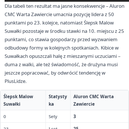
Dla tabeli ten rezultat ma jasne konsekwencje – Aluron
CMC Warta Zawiercie umacnia pozycję lidera z 50
punktami po 23. kolejce, natomiast Ślepsk Malow
Suwałki pozostaje w środku stawki na 10. miejscu z 25
punktami, co stawia gospodarzy przed wyzwaniem
odbudowy formy w kolejnych spotkaniach. Kibice w
Suwałkach opuszczali halę z mieszanymi uczuciami –
duma z walki, ale też świadomość, że drużyna musi
jeszcze popracować, by odwrócić tendencję w
PlusLidze.
Ślepsk Malow
Statysty
Aluron CMC Warta
Suwałki
ka
Zawiercie
0
Sety
3
23
I set
25