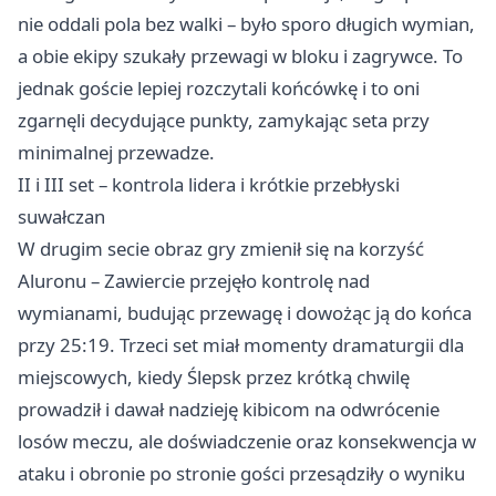
nie oddali pola bez walki – było sporo długich wymian,
a obie ekipy szukały przewagi w bloku i zagrywce. To
jednak goście lepiej rozczytali końcówkę i to oni
zgarnęli decydujące punkty, zamykając seta przy
minimalnej przewadze.
II i III set – kontrola lidera i krótkie przebłyski
suwałczan
W drugim secie obraz gry zmienił się na korzyść
Aluronu – Zawiercie przejęło kontrolę nad
wymianami, budując przewagę i dowożąc ją do końca
przy 25:19. Trzeci set miał momenty dramaturgii dla
miejscowych, kiedy Ślepsk przez krótką chwilę
prowadził i dawał nadzieję kibicom na odwrócenie
losów meczu, ale doświadczenie oraz konsekwencja w
ataku i obronie po stronie gości przesądziły o wyniku