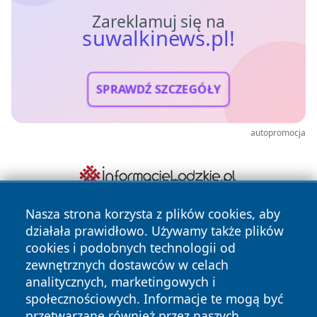
Zareklamuj się na
suwalkinews.pl!
SPRAWDŹ SZCZEGÓŁY
autopromocja
Nasza strona korzysta z plików cookies, aby
działała prawidłowo. Używamy także plików
cookies i podobnych technologii od
zewnętrznych dostawców w celach
analitycznych, marketingowych i
społecznościowych. Informacje te mogą być
Copyright © 2026 suwalkinews.pl Wszystkie prawa
przetwarzane również przez naszych