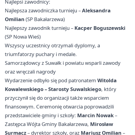
Najlepsi zawodnicy:
Najlepsza zawodniczka turnieju –
Aleksandra
Omilian
(SP Bakałarzewa)
Najlepszy zawodnik turnieju –
Kacper Boguszewski
(SP Nowa Wieś)
Wszyscy uczestnicy otrzymali dyplomy, a
triumfatorzy puchary i medale.
Samorządowcy z Suwałk i powiatu wsparli zawody
oraz wręczali nagrody
Wydarzenie odbyło się pod patronatem
Witolda
Kowalewskiego – Starosty Suwalskiego
, który
przyczynił się do organizacji także wsparciem
finansowym. Ceremonię otwarcia poprowadzili
przedstawiciele gminy i szkoły:
Marcin Nowak
–
Zastępca Wójta Gminy Bakałarzewa,
Mirosław
Surmacz
– dyrektor szkoły, oraz
Mariusz Omilian
–