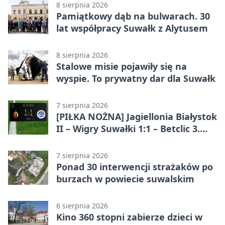
8 sierpnia 2026
Pamiątkowy dąb na bulwarach. 30
lat współpracy Suwałk z Alytusem
8 sierpnia 2026
Stalowe misie pojawiły się na
wyspie. To prywatny dar dla Suwałk
7 sierpnia 2026
[PIŁKA NOŻNA] Jagiellonia Białystok
II – Wigry Suwałki 1:1 – Betclic 3.
Liga Grupa 1 (Grupa I)
7 sierpnia 2026
Ponad 30 interwencji strażaków po
burzach w powiecie suwalskim
6 sierpnia 2026
Kino 360 stopni zabierze dzieci w