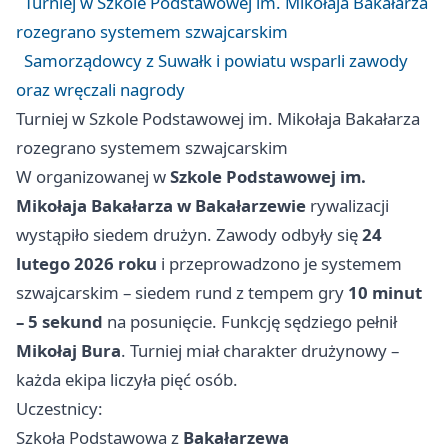
Turniej w Szkole Podstawowej im. Mikołaja Bakałarza
rozegrano systemem szwajcarskim
Samorządowcy z Suwałk i powiatu wsparli zawody
oraz wręczali nagrody
Turniej w Szkole Podstawowej im. Mikołaja Bakałarza
rozegrano systemem szwajcarskim
W organizowanej w
Szkole Podstawowej im.
Mikołaja Bakałarza w Bakałarzewie
rywalizacji
wystąpiło siedem drużyn. Zawody odbyły się
24
lutego 2026 roku
i przeprowadzono je systemem
szwajcarskim – siedem rund z tempem gry
10 minut
– 5 sekund
na posunięcie. Funkcję sędziego pełnił
Mikołaj Bura
. Turniej miał charakter drużynowy –
każda ekipa liczyła pięć osób.
Uczestnicy:
Szkoła Podstawowa z
Bakałarzewa