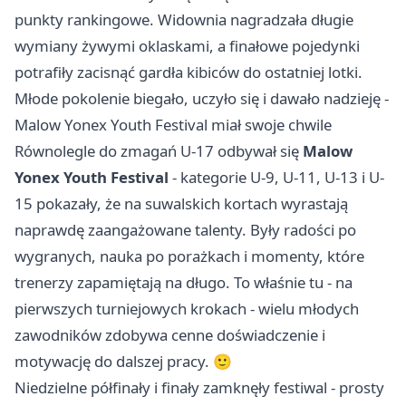
punkty rankingowe. Widownia nagradzała długie
wymiany żywymi oklaskami, a finałowe pojedynki
potrafiły zacisnąć gardła kibiców do ostatniej lotki.
Młode pokolenie biegało, uczyło się i dawało nadzieję -
Malow Yonex Youth Festival miał swoje chwile
Równolegle do zmagań U-17 odbywał się
Malow
Yonex Youth Festival
- kategorie U-9, U-11, U-13 i U-
15 pokazały, że na suwalskich kortach wyrastają
naprawdę zaangażowane talenty. Były radości po
wygranych, nauka po porażkach i momenty, które
trenerzy zapamiętają na długo. To właśnie tu - na
pierwszych turniejowych krokach - wielu młodych
zawodników zdobywa cenne doświadczenie i
motywację do dalszej pracy. 🙂
Niedzielne półfinały i finały zamknęły festiwal - prosty