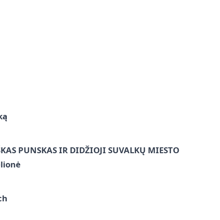
ką
ŠKAS PUNSKAS IR DIDŽIOJI SUVALKŲ MIESTO
lionė
ch