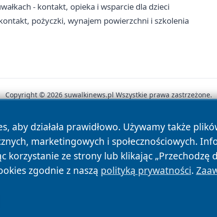
ach - kontakt, opieka i wsparcie dla dzieci
ontakt, pożyczki, wynajem powierzchni i szkolenia
Copyright © 2026 suwalkinews.pl Wszystkie prawa zastrzeżone.
es, aby działała prawidłowo. Używamy także plik
News
Autorzy
Polityka Prywatności
Polityka Cookie
cznych, marketingowych i społecznościowych. Inf
 korzystanie ze strony lub klikając „Przechodzę 
ookies zgodnie z naszą
polityką prywatności
.
Zaaw