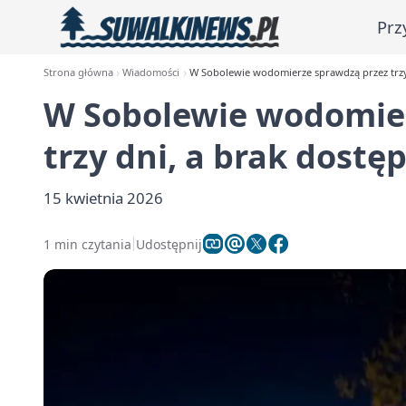
Prz
Strona główna
Wiadomości
W Sobolewie wodomierze sprawdzą przez trzy
W Sobolewie wodomier
trzy dni, a brak dost
15 kwietnia 2026
1 min czytania
Udostępnij