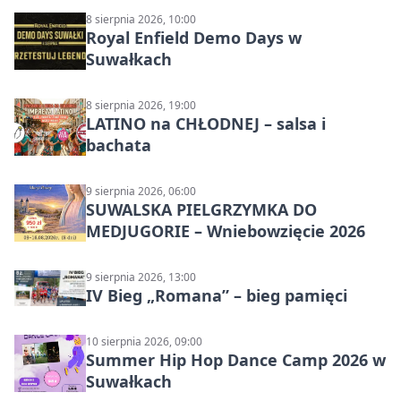
DZŪKIJOS – jednodienė kelionė
8 sierpnia 2026, 10:00
Royal Enfield Demo Days w
Suwałkach
8 sierpnia 2026, 19:00
LATINO na CHŁODNEJ – salsa i
bachata
9 sierpnia 2026, 06:00
SUWALSKA PIELGRZYMKA DO
MEDJUGORIE – Wniebowzięcie 2026
9 sierpnia 2026, 13:00
IV Bieg „Romana” – bieg pamięci
10 sierpnia 2026, 09:00
Summer Hip Hop Dance Camp 2026 w
Suwałkach