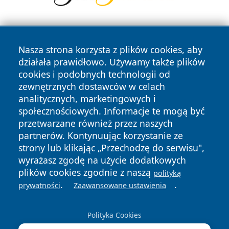
Nasza strona korzysta z plików cookies, aby
działała prawidłowo. Używamy także plików
cookies i podobnych technologii od
zewnętrznych dostawców w celach
Copyright © 2026 suwalkinews.pl Wszystkie prawa
analitycznych, marketingowych i
zastrzeżone.
społecznościowych. Informacje te mogą być
przetwarzane również przez naszych
partnerów. Kontynuując korzystanie ze
Polityka
Polityka
News
Autorzy
strony lub klikając „Przechodzę do serwisu",
Prywatności
Cookies
wyrażasz zgodę na użycie dodatkowych
plików cookies zgodnie z naszą
polityką
.
.
prywatności
Zaawansowane ustawienia
Polityka Cookies