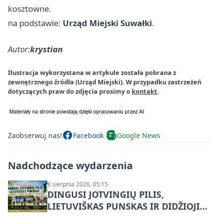
kosztowne.
na podstawie:
Urząd Miejski Suwałki
.
Autor:
krystian
Ilustracja wykorzystana w artykule została pobrana z
zewnętrznego źródła (Urząd Miejski). W przypadku zastrzeżeń
dotyczących praw do zdjęcia prosimy o
kontakt
.
Zaobserwuj nas!
Facebook
Google News
Nadchodzące wydarzenia
8 sierpnia 2026, 05:15
DINGUSI JOTVINGIŲ PILIS,
LIETUVIŠKAS PUNSKAS IR DIDŽIOJI
SUVALKŲ MIESTO ŠVENTĖ IŠ