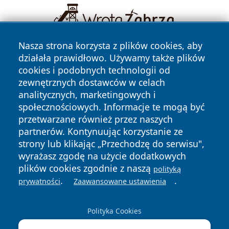
Nasza strona korzysta z plików cookies, aby
działała prawidłowo. Używamy także plików
cookies i podobnych technologii od
zewnętrznych dostawców w celach
analitycznych, marketingowych i
społecznościowych. Informacje te mogą być
Copyright © 2026 suwalkinews.pl Wszystkie prawa
przetwarzane również przez naszych
zastrzeżone.
partnerów. Kontynuując korzystanie ze
strony lub klikając „Przechodzę do serwisu",
wyrażasz zgodę na użycie dodatkowych
Polityka
Polityka
News
Autorzy
plików cookies zgodnie z naszą
polityką
Prywatności
Cookies
.
.
prywatności
Zaawansowane ustawienia
Polityka Cookies