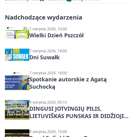
Nadchodzące wydarzenia
7 sierpnia 2026, 10:00
Wielki Dzień Pszczół
7 sierpnia 2026, 18:00
Dni Suwałk
7 sierpnia 2026, 18:00
Spotkanie autorskie z Agatą
Suchocką
8 sierpnia 2026, 05:15
DINGUSI JOTVINGIŲ PILIS,
LIETUVIŠKAS PUNSKAS IR DIDŽIOJI
SUVALKŲ MIESTO ŠVENTĖ IŠ
DZŪKIJOS – jednodienė kelionė
8 sierpnia 2026, 10:00