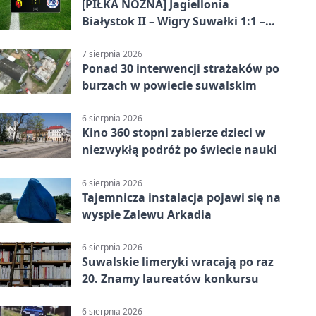
[PIŁKA NOŻNA] Jagiellonia
Białystok II – Wigry Suwałki 1:1 –
Betclic 3. Liga Grupa 1 (Grupa I)
7 sierpnia 2026
Ponad 30 interwencji strażaków po
burzach w powiecie suwalskim
6 sierpnia 2026
Kino 360 stopni zabierze dzieci w
niezwykłą podróż po świecie nauki
6 sierpnia 2026
Tajemnicza instalacja pojawi się na
wyspie Zalewu Arkadia
6 sierpnia 2026
Suwalskie limeryki wracają po raz
20. Znamy laureatów konkursu
6 sierpnia 2026