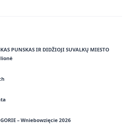
ŠKAS PUNSKAS IR DIDŽIOJI SUVALKŲ MIESTO
lionė
ch
ata
ORIE – Wniebowzięcie 2026