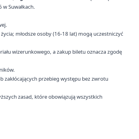
26 w Suwałkach.
ej.
życia; młodsze osoby (16-18 lat) mogą uczestniczyć
riału wizerunkowego, a zakup biletu oznacza zgodę
tników.
ób zakłócających przebieg występu bez zwrotu
szych zasad, które obowiązują wszystkich