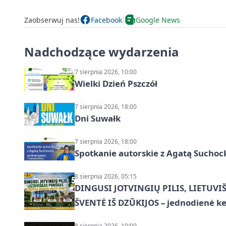
Zaobserwuj nas!
Facebook
Google News
Nadchodzące wydarzenia
7 sierpnia 2026, 10:00
Wielki Dzień Pszczół
7 sierpnia 2026, 18:00
Dni Suwałk
7 sierpnia 2026, 18:00
Spotkanie autorskie z Agatą Suchoc
8 sierpnia 2026, 05:15
DINGUSI JOTVINGIŲ PILIS, LIETUVI
ŠVENTĖ IŠ DZŪKIJOS – jednodienė ke
8 sierpnia 2026, 10:00