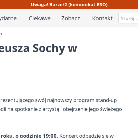
Uwaga! Burze/2 (komunikat RSO)
ydatne
Ciekawe
Zobacz
Kontakt
ch
eusza Sochy w
prezentującego swój najnowszy program stand-up
ii na spotkanie z artystą i obejrzenie jego świeżego
 roku, o godzinie 19:00
. Koncert odbędzie się w