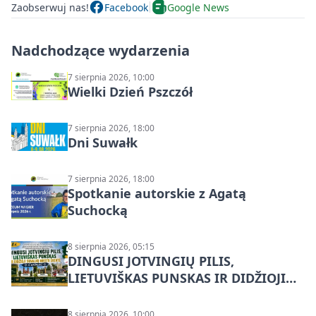
Zaobserwuj nas!
Facebook
Google News
Nadchodzące wydarzenia
7 sierpnia 2026, 10:00
Wielki Dzień Pszczół
7 sierpnia 2026, 18:00
Dni Suwałk
7 sierpnia 2026, 18:00
Spotkanie autorskie z Agatą
Suchocką
8 sierpnia 2026, 05:15
DINGUSI JOTVINGIŲ PILIS,
LIETUVIŠKAS PUNSKAS IR DIDŽIOJI
SUVALKŲ MIESTO ŠVENTĖ IŠ
DZŪKIJOS – jednodienė kelionė
8 sierpnia 2026, 10:00