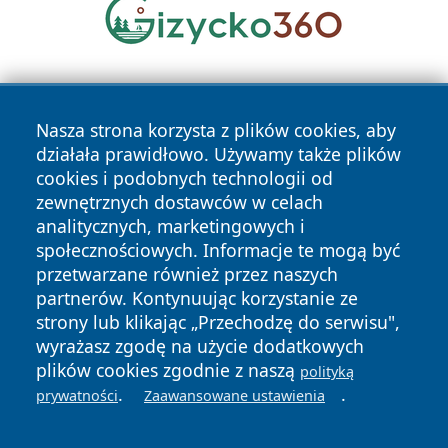
Nasza strona korzysta z plików cookies, aby
działała prawidłowo. Używamy także plików
cookies i podobnych technologii od
zewnętrznych dostawców w celach
Copyright © 2026 suwalkinews.pl Wszystkie prawa
analitycznych, marketingowych i
zastrzeżone.
społecznościowych. Informacje te mogą być
przetwarzane również przez naszych
partnerów. Kontynuując korzystanie ze
Polityka
Polityka
News
Autorzy
strony lub klikając „Przechodzę do serwisu",
Prywatności
Cookies
wyrażasz zgodę na użycie dodatkowych
plików cookies zgodnie z naszą
polityką
.
.
prywatności
Zaawansowane ustawienia