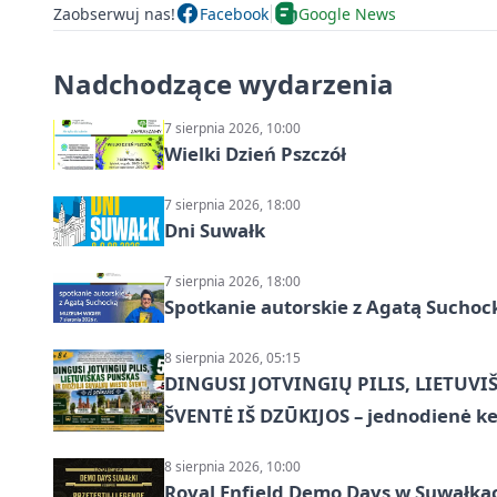
Zaobserwuj nas!
Facebook
Google News
Nadchodzące wydarzenia
7 sierpnia 2026, 10:00
Wielki Dzień Pszczół
7 sierpnia 2026, 18:00
Dni Suwałk
7 sierpnia 2026, 18:00
Spotkanie autorskie z Agatą Suchoc
8 sierpnia 2026, 05:15
DINGUSI JOTVINGIŲ PILIS, LIETUVI
ŠVENTĖ IŠ DZŪKIJOS – jednodienė ke
8 sierpnia 2026, 10:00
Royal Enfield Demo Days w Suwałka