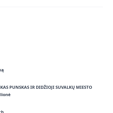
ką
ŠKAS PUNSKAS IR DIDŽIOJI SUVALKŲ MIESTO
lionė
ch