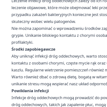
Leczenie infekcji dróg oddechowych zależy od ich r
leczenie objawowe, które może obejmować leki prze
przypadku zakażeń bakteryjnych konieczne jest stos
skuteczny wobec wielu patogenów.
Nie można zapominać o wprowadzeniu środków zapob
grypie. Unikanie bliskiego kontaktu z chorymi osob
profilaktyki.
Środki zapobiegawcze
Aby uniknąć infekcji dróg oddechowych, warto stoso
kontaktu z osobami chorymi, częste mycie rąk oraz
kaszlu. Regularne wietrzenie pomieszczeń również
Warto również dbać o zdrową dietę, bogatą w witami
unikanie stresu mogą wspierać nasz układ odpornośc
Powikłania infekcji
Infekcje dróg oddechowych mogą prowadzić do po
dróg oddechowych, takich jak zapalenie płuc, mog