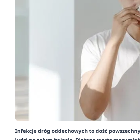
Infekcje dróg oddechowych to dość powszechn
ludzi na całym świecie. Dlatego warto zrozumieć