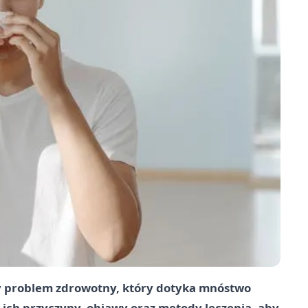
y problem zdrowotny, który dotyka mnóstwo
 ich przyczyny, objawy oraz metody leczenia, aby