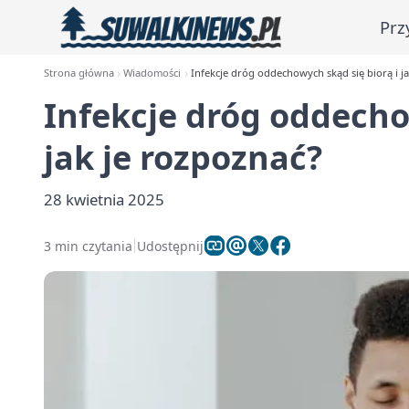
Prz
Strona główna
Wiadomości
Infekcje dróg oddechowych skąd się biorą i ja
Infekcje dróg oddecho
jak je rozpoznać?
28 kwietnia 2025
3 min czytania
Udostępnij