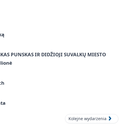
ką
ŠKAS PUNSKAS IR DIDŽIOJI SUVALKŲ MIESTO
lionė
ch
ata
Kolejne wydarzenia