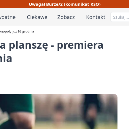
Uwaga! Burze/2 (komunikat RSO)
ydatne
Ciekawe
Zobacz
Kontakt
onopoly już 16 grudnia
a planszę - premiera
nia