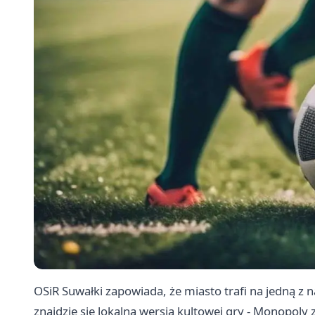
OSiR Suwałki zapowiada, że miasto trafi na jedną z 
znajdzie się lokalna wersja kultowej gry - Monopoly 