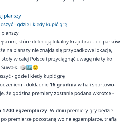
j planszy
szyć - gdzie i kiedy kupić grę
 planszy
jscom, które definiują lokalny krajobraz - od parków
 że na planszy nie znajdą się przypadkowe lokacje,
stoły w całej Polsce i przyciągnąć uwagę nie tylko
y Suwałk. 🎲🏙️🙂
zyć - gdzie i kiedy kupić grę
odzeniem - dokładnie
16 grudnia
w hali sportowo-
je, że godzina premiery zostanie podana wkrótce -
o 1200 egzemplarzy
. W dniu premiery gry będzie
li po premierze pozostaną wolne egzemplarze, trafią