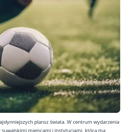
najsłynniejszych plansz świata. W centrum wydarzenia
z suwalskimi miejscami i instytucjami, która ma