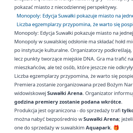
pokazać miasto z niecodziennej perspektywy.
Monopoly: Edycja Suwałki pokazuje miasto na jedne
Liczba egzemplarzy przypomina, że warto się pospie
Monopoly: Edycja Suwałki pokazuje miasto na jednej
Monopoly w suwalskiej odsłonie ma składać hołd mie
po instytucje kulturalne. Organizatorzy podkreślają,
lecz punkty tworzące miejskie DNA. Gra ma trafić na 
mieszkańców, ale też osób, które jeszcze nie odkrył
Liczba egzemplarzy przypomina, że warto się pospies
Premiera zostanie zorganizowana przed Bożym Nar
widowiskowej
Suwałki Arena
. Organizator informu
godzina premiery zostanie podana wkrótce
.
Produkcja jest ograniczona - do sprzedaży trafi
tylk
można nabyć bezpośrednio w
Suwałki Arena
; jeże
one do sprzedaży w suwalskim
Aquapark
. 🎁