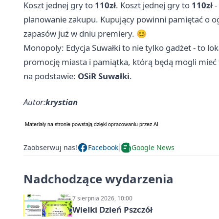
Koszt jednej gry to
110zł
. Koszt jednej gry to
110zł
-
planowanie zakupu. Kupujący powinni pamiętać o ogr
zapasów już w dniu premiery. 😊
Monopoly: Edycja Suwałki to nie tylko gadżet - to l
promocję miasta i pamiątka, którą będą mogli mieć 
na podstawie:
OSiR Suwałki
.
Autor:
krystian
Zaobserwuj nas!
Facebook
Google News
Nadchodzące wydarzenia
7 sierpnia 2026, 10:00
Wielki Dzień Pszczół