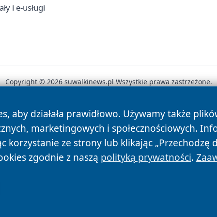
ły i e-usługi
Copyright © 2026 suwalkinews.pl Wszystkie prawa zastrzeżone.
es, aby działała prawidłowo. Używamy także plik
News
Autorzy
Polityka Prywatności
Polityka Cookie
cznych, marketingowych i społecznościowych. Inf
 korzystanie ze strony lub klikając „Przechodzę 
ookies zgodnie z naszą
polityką prywatności
.
Zaaw