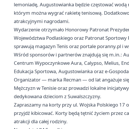
lemoniadę, Augustowianka będzie częstować wodą m
którym można wygrać rakietę tenisową. Dodatkowo w
atrakcyjnymi nagrodami.
Wydarzenie otrzymało Honorowy Patronat Prezydent
Województwa Podlaskiego oraz Patronat Sportowy P
sprawują magazyn Tenis oraz portale poranny.pl i w
Wśród sponsorów i partnerów znajdują się m.in.: A
Centrum Wypoczynkowe Aura, Calypso, Melius, Ende
Edukacja Sportowa, Augustowianka oraz e‑Gospoda
Organizator — marka Recman — od lat angażuje się 
Mężczyzn w Tenisie oraz prowadzi lokalne inicjatyw
dedykowana dzieciom z Suwalszczyzny.
Zapraszamy na korty przy ul. Wojska Polskiego 17 
przyjdź kibicować. Korty będą tętnić życiem przez c
atrakcji dla całej rodziny.