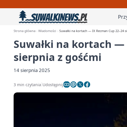
Prz
Strona główna
Wiadomości
Suwałki na kortach — IX Recman Cup 22–24 si
Suwałki na kortach —
sierpnia z gośćmi
14 sierpnia 2025
3 min czytania
Udostępnij