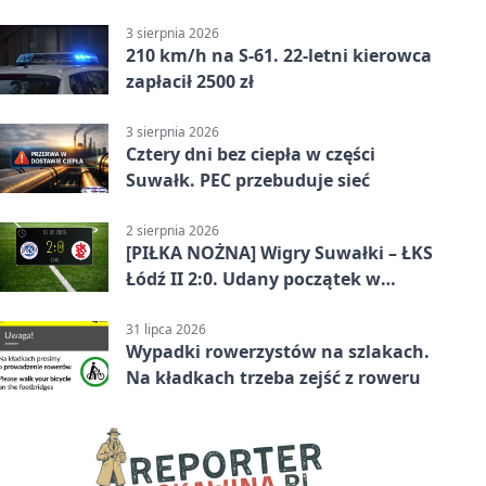
oświetlenie
3 sierpnia 2026
210 km/h na S-61. 22-letni kierowca
zapłacił 2500 zł
3 sierpnia 2026
Cztery dni bez ciepła w części
Suwałk. PEC przebuduje sieć
2 sierpnia 2026
[PIŁKA NOŻNA] Wigry Suwałki – ŁKS
Łódź II 2:0. Udany początek w
Betclic 3. Lidze Grupa 1 (Grupa I)
31 lipca 2026
Wypadki rowerzystów na szlakach.
Na kładkach trzeba zejść z roweru