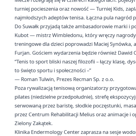
turniej pocieszenia oraz nowość — Turniej Kids, za
najmłodszych adeptów tenisa. Łączna pula nagród p
Do Suwałk przyjadą także ambasadorowie marki i post
Kubot — mistrz Wimbledonu, który wręczy nagrody u
treningowe dla dzieci poprowadzi Maciej Synówka, 
Furjan. Gościem wydarzenia będzie również Dawid Cel
“Tenis to sport bliski naszej filozofii – łączy klasę, d
to święto sportu i społeczności –”
— Roman Tulwin, Prezes Recman Sp. z o.o.
Poza rywalizacją tenisową organizatorzy przygotowal
pilates (niedzielne przedpołudnie), strefę ekspozy
serwowaną przez baristę, słodkie poczęstunki, masa
przez Centrum Rehabilitacji Melius oraz animacje i 
Zielony Zakątek.
Klinika Endermology Center zaprasza na sesje wodor