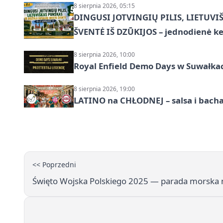
8 sierpnia 2026, 05:15
DINGUSI JOTVINGIŲ PILIS, LIETUVI
ŠVENTĖ IŠ DZŪKIJOS – jednodienė ke
8 sierpnia 2026, 10:00
Royal Enfield Demo Days w Suwałka
8 sierpnia 2026, 19:00
LATINO na CHŁODNEJ – salsa i bach
<< Poprzedni
Święto Wojska Polskiego 2025 — parada morska na