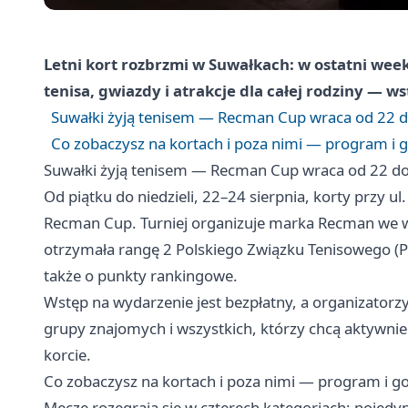
Letni kort rozbrzmi w Suwałkach: w ostatni we
tenisa, gwiazdy i atrakcje dla całej rodziny —
Suwałki żyją tenisem — Recman Cup wraca od 22 d
Co zobaczysz na kortach i poza nimi — program i go
Suwałki żyją tenisem — Recman Cup wraca od 22 do
Od piątku do niedzieli, 22–24 sierpnia, korty przy ul
Recman Cup. Turniej organizuje marka Recman we w
otrzymała rangę 2 Polskiego Związku Tenisowego (P
także o punkty rankingowe.
Wstęp na wydarzenie jest bezpłatny, a organizatorz
grupy znajomych i wszystkich, którzy chcą aktywnie
korcie.
Co zobaczysz na kortach i poza nimi — program i goś
Mecze rozegrają się w czterech kategoriach: pojedy