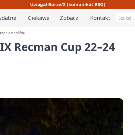
Uwaga! Burze/2 (komunikat RSO)
ydatne
Ciekawe
Zobacz
Kontakt
erpnia z gośćmi
 IX Recman Cup 22–24