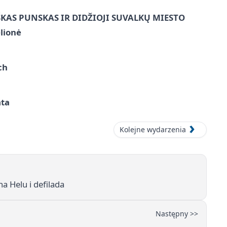
ŠKAS PUNSKAS IR DIDŽIOJI SUVALKŲ MIESTO
lionė
ch
ata
Kolejne wydarzenia
 Helu i defilada
Następny >>