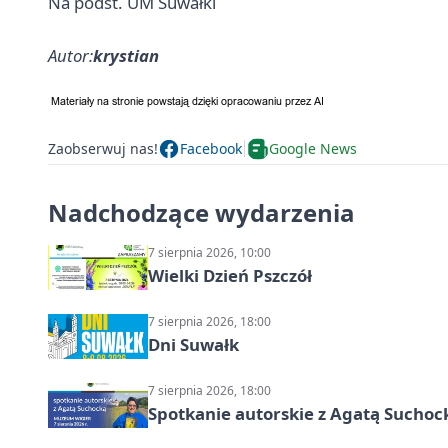
Na podst. UM Suwałki
Autor:
krystian
Zaobserwuj nas!
Facebook
Google News
Nadchodzące wydarzenia
7 sierpnia 2026, 10:00
Wielki Dzień Pszczół
7 sierpnia 2026, 18:00
Dni Suwałk
7 sierpnia 2026, 18:00
Spotkanie autorskie z Agatą Suchoc