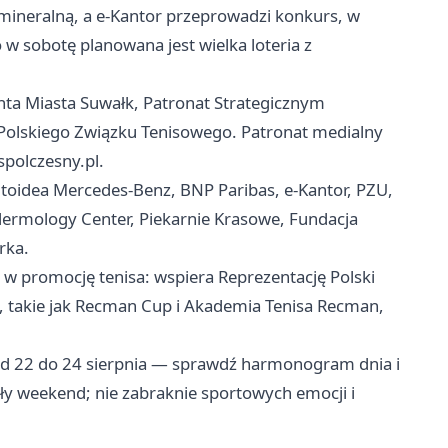
ineralną, a e‑Kantor przeprowadzi konkurs, w
 sobotę planowana jest wielka loteria z
a Miasta Suwałk, Patronat Strategicznym
olskiego Związku Tenisowego. Patronat medialny
spolczesny.pl.
utoidea Mercedes‑Benz, BNP Paribas, e‑Kantor, PZU,
rmology Center, Piekarnie Krasowe, Fundacja
rka.
w promocję tenisa: wspiera Reprezentację Polski
y, takie jak Recman Cup i Akademia Tenisa Recman,
od 22 do 24 sierpnia — sprawdź harmonogram dnia i
ały weekend; nie zabraknie sportowych emocji i