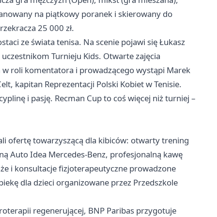
planowany na piątkowy poranek i skierowany do
rzekracza 25 000 zł.
aci ze świata tenisa. Na scenie pojawi się Łukasz
czestnikom Turnieju Kids. Otwarte zajęcia
a w roli komentatora i prowadzącego wystąpi Marek
t, kapitan Reprezentacji Polski Kobiet w Tenisie.
yscyplinę i pasję. Recman Cup to coś więcej niż turniej –
i ofertę towarzyszącą dla kibiców: otwarty trening
cyjną Auto Idea Mercedes‑Benz, profesjonalną kawę
że i konsultacje fizjoterapeutyczne prowadzone
opiekę dla dzieci organizowane przez Przedszkole
oterapii regenerującej, BNP Paribas przygotuje