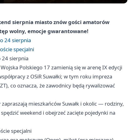
ekend sierpnia miasto znów gości amatorów
 wstęp wolny, emocje gwarantowane!
o 24 sierpnia
ście specjalni
 24 sierpnia
. Wojska Polskiego 17 zamienią się w arenę IX edycji
spółpracy z OSiR Suwałki; w tym roku impreza
ZT), co oznacza, że zawodnicy będą rywalizować
y zapraszają mieszkańców Suwałk i okolic — rodziny,
 spędzić weekend i obejrzeć zacięte pojedynki na
cie specjalni
ncza gra mężczyzn (Open), mikst (gra mieszana),