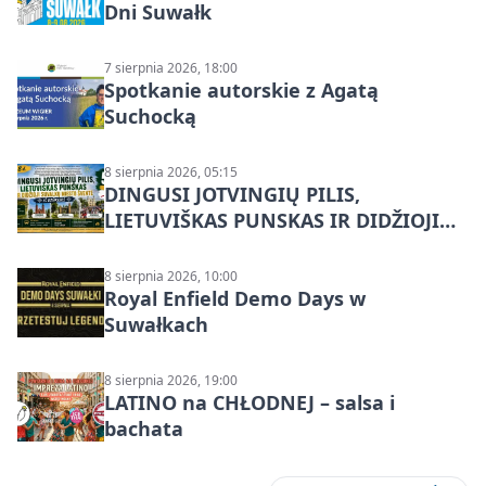
Dni Suwałk
7 sierpnia 2026, 18:00
Spotkanie autorskie z Agatą
Suchocką
8 sierpnia 2026, 05:15
DINGUSI JOTVINGIŲ PILIS,
LIETUVIŠKAS PUNSKAS IR DIDŽIOJI
SUVALKŲ MIESTO ŠVENTĖ IŠ
DZŪKIJOS – jednodienė kelionė
8 sierpnia 2026, 10:00
Royal Enfield Demo Days w
Suwałkach
8 sierpnia 2026, 19:00
LATINO na CHŁODNEJ – salsa i
bachata