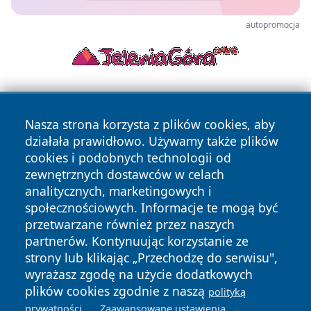
autopromocja
Nasza strona korzysta z plików cookies, aby
działała prawidłowo. Używamy także plików
cookies i podobnych technologii od
zewnętrznych dostawców w celach
Copyright © 2026 suwalkinews.pl Wszystkie prawa
analitycznych, marketingowych i
zastrzeżone.
społecznościowych. Informacje te mogą być
przetwarzane również przez naszych
partnerów. Kontynuując korzystanie ze
Polityka
Polityka
News
Autorzy
strony lub klikając „Przechodzę do serwisu",
Prywatności
Cookies
wyrażasz zgodę na użycie dodatkowych
plików cookies zgodnie z naszą
polityką
.
.
prywatności
Zaawansowane ustawienia