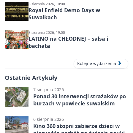
DZŪKIJOS – jednodienė kelionė
8 sierpnia 2026, 10:00
Royal Enfield Demo Days w
Suwałkach
8 sierpnia 2026, 19:00
LATINO na CHŁODNEJ – salsa i
bachata
Kolejne wydarzenia
Ostatnie Artykuły
7 sierpnia 2026
Ponad 30 interwencji strażaków po
burzach w powiecie suwalskim
6 sierpnia 2026
Kino 360 stopni zabierze dzieci w
niezwykłą podróż po świecie nauki