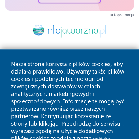
autopromocja
Nasza strona korzysta z plików cookies, aby
działała prawidłowo. Używamy także plików
cookies i podobnych technologii od
zewnętrznych dostawców w celach
Copyright © 2026 suwalkinews.pl Wszystkie prawa
analitycznych, marketingowych i
zastrzeżone.
społecznościowych. Informacje te mogą być
przetwarzane również przez naszych
partnerów. Kontynuując korzystanie ze
Polityka
Polityka
News
Autorzy
strony lub klikając „Przechodzę do serwisu",
Prywatności
Cookies
wyrażasz zgodę na użycie dodatkowych
plików cookies zgodnie z naszą
polityką