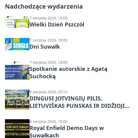
Nadchodzące wydarzenia
7 sierpnia 2026, 10:00
Wielki Dzień Pszczół
7 sierpnia 2026, 18:00
Dni Suwałk
7 sierpnia 2026, 18:00
Spotkanie autorskie z Agatą
Suchocką
8 sierpnia 2026, 05:15
DINGUSI JOTVINGIŲ PILIS,
LIETUVIŠKAS PUNSKAS IR DIDŽIOJI
SUVALKŲ MIESTO ŠVENTĖ IŠ
DZŪKIJOS – jednodienė kelionė
8 sierpnia 2026, 10:00
Royal Enfield Demo Days w
Suwałkach