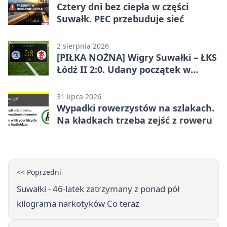
Cztery dni bez ciepła w części
Suwałk. PEC przebuduje sieć
2 sierpnia 2026
[PIŁKA NOŻNA] Wigry Suwałki – ŁKS
Łódź II 2:0. Udany początek w
Betclic 3. Lidze Grupa 1 (Grupa I)
31 lipca 2026
Wypadki rowerzystów na szlakach.
Na kładkach trzeba zejść z roweru
<< Poprzedni
Suwałki - 46-latek zatrzymany z ponad pół
kilograma narkotyków Co teraz