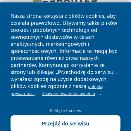
Nasza strona korzysta z plików cookies, aby
działała prawidłowo. Używamy także plików
cookies i podobnych technologii od
zewnętrznych dostawców w celach
analitycznych, marketingowych i
społecznościowych. Informacje te mogą być
przetwarzane również przez naszych
partnerów. Kontynuując korzystanie ze
Copyright © 2026 suwalkinews.pl Wszystkie prawa
zastrzeżone.
strony lub klikając „Przechodzę do serwisu",
wyrażasz zgodę na użycie dodatkowych
plików cookies zgodnie z naszą
polityką
Polityka
Polityka
.
.
prywatności
Zaawansowane ustawienia
News
Autorzy
Prywatności
Cookies
Polityka Cookies
Przejdź do serwisu