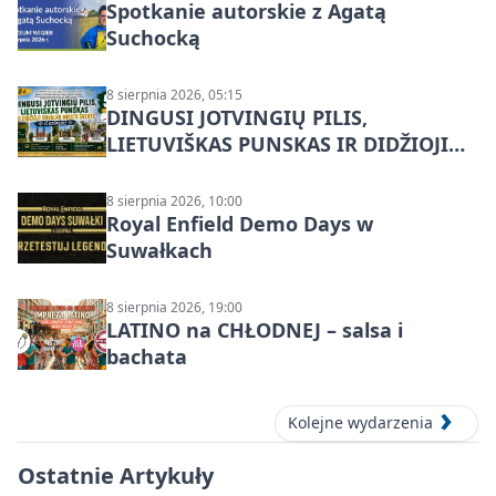
Spotkanie autorskie z Agatą
Suchocką
8 sierpnia 2026, 05:15
DINGUSI JOTVINGIŲ PILIS,
LIETUVIŠKAS PUNSKAS IR DIDŽIOJI
SUVALKŲ MIESTO ŠVENTĖ IŠ
DZŪKIJOS – jednodienė kelionė
8 sierpnia 2026, 10:00
Royal Enfield Demo Days w
Suwałkach
8 sierpnia 2026, 19:00
LATINO na CHŁODNEJ – salsa i
bachata
Kolejne wydarzenia
Ostatnie Artykuły