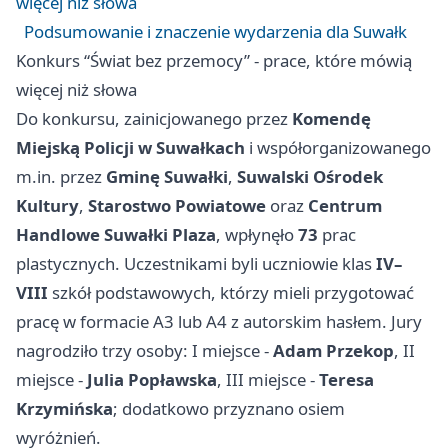
więcej niż słowa
Podsumowanie i znaczenie wydarzenia dla Suwałk
Konkurs “Świat bez przemocy” - prace, które mówią
więcej niż słowa
Do konkursu, zainicjowanego przez
Komendę
Miejską Policji w Suwałkach
i współorganizowanego
m.in. przez
Gminę Suwałki
,
Suwalski Ośrodek
Kultury
,
Starostwo Powiatowe
oraz
Centrum
Handlowe Suwałki Plaza
, wpłynęło
73
prac
plastycznych. Uczestnikami byli uczniowie klas
IV–
VIII
szkół podstawowych, którzy mieli przygotować
pracę w formacie A3 lub A4 z autorskim hasłem. Jury
nagrodziło trzy osoby: I miejsce -
Adam Przekop
, II
miejsce -
Julia Popławska
, III miejsce -
Teresa
Krzymińska
; dodatkowo przyznano osiem
wyróżnień.