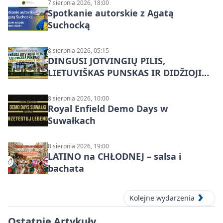
7 sierpnia 2026, 18:00
Spotkanie autorskie z Agatą
Suchocką
8 sierpnia 2026, 05:15
DINGUSI JOTVINGIŲ PILIS,
LIETUVIŠKAS PUNSKAS IR DIDŽIOJI
SUVALKŲ MIESTO ŠVENTĖ IŠ
DZŪKIJOS – jednodienė kelionė
8 sierpnia 2026, 10:00
Royal Enfield Demo Days w
Suwałkach
8 sierpnia 2026, 19:00
LATINO na CHŁODNEJ – salsa i
bachata
Kolejne wydarzenia
Ostatnie Artykuły