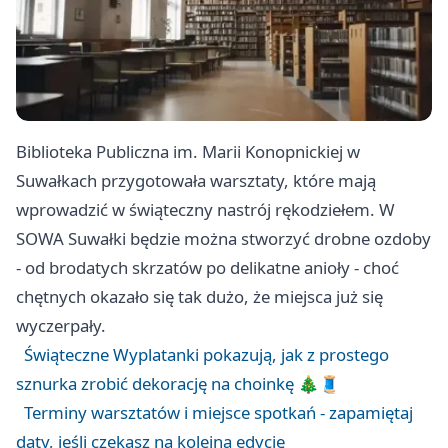
Biblioteka Publiczna im. Marii Konopnickiej w
Suwałkach przygotowała warsztaty, które mają
wprowadzić w świąteczny nastrój rękodziełem. W
SOWA Suwałki będzie można stworzyć drobne ozdoby
- od brodatych skrzatów po delikatne anioły - choć
chętnych okazało się tak dużo, że miejsca już się
wyczerpały.
Świąteczne Wyplatanki pokazują, jak z prostego
sznurka zrobić dekorację na choinkę 🎄🧵
Terminy warsztatów i miejsce spotkań - zapamiętaj
daty, jeśli czekasz na kolejną edycję