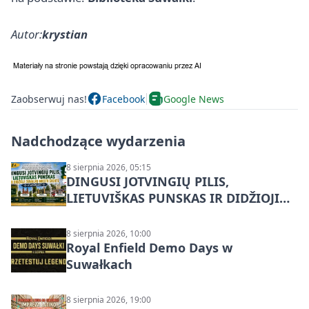
Autor:
krystian
Zaobserwuj nas!
Facebook
Google News
Nadchodzące wydarzenia
8 sierpnia 2026, 05:15
DINGUSI JOTVINGIŲ PILIS,
LIETUVIŠKAS PUNSKAS IR DIDŽIOJI
SUVALKŲ MIESTO ŠVENTĖ IŠ
DZŪKIJOS – jednodienė kelionė
8 sierpnia 2026, 10:00
Royal Enfield Demo Days w
Suwałkach
8 sierpnia 2026, 19:00