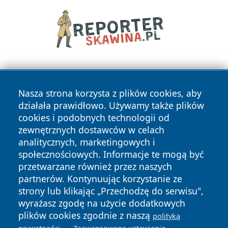
Nasza strona korzysta z plików cookies, aby
działała prawidłowo. Używamy także plików
cookies i podobnych technologii od
zewnętrznych dostawców w celach
Copyright © 2026 suwalkinews.pl Wszystkie prawa
analitycznych, marketingowych i
zastrzeżone.
społecznościowych. Informacje te mogą być
przetwarzane również przez naszych
partnerów. Kontynuując korzystanie ze
Polityka
Polityka
News
Autorzy
strony lub klikając „Przechodzę do serwisu",
Prywatności
Cookies
wyrażasz zgodę na użycie dodatkowych
plików cookies zgodnie z naszą
polityką
.
.