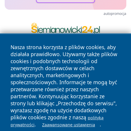
autopromocja
Nasza strona korzysta z plików cookies, aby
działała prawidłowo. Używamy także plików
cookies i podobnych technologii od
zewnętrznych dostawców w celach
analitycznych, marketingowych i
społecznościowych. Informacje te mogą być
Copyright © 2026 suwalkinews.pl Wszystkie prawa
zastrzeżone.
przetwarzane również przez naszych
partnerów. Kontynuując korzystanie ze
strony lub klikając „Przechodzę do serwisu",
Polityka
Polityka
wyrażasz zgodę na użycie dodatkowych
News
Autorzy
Prywatności
Cookies
plików cookies zgodnie z naszą
polityką
.
.
prywatności
Zaawansowane ustawienia