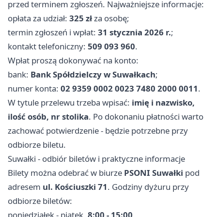
przed terminem zgłoszeń. Najważniejsze informacje:
opłata za udział:
325 zł
za osobę;
termin zgłoszeń i wpłat:
31 stycznia 2026 r.
;
kontakt telefoniczny:
509 093 960
.
Wpłat proszą dokonywać na konto:
bank:
Bank Spółdzielczy w Suwałkach
;
numer konta:
02 9359 0002 0023 7480 2000 0011
.
W tytule przelewu trzeba wpisać:
imię i nazwisko,
ilość osób, nr stolika
. Po dokonaniu płatności warto
zachować potwierdzenie - będzie potrzebne przy
odbiorze biletu.
Suwałki - odbiór biletów i praktyczne informacje
Bilety można odebrać w biurze
PSONI Suwałki
pod
adresem
ul. Kościuszki 71
. Godziny dyżuru przy
odbiorze biletów:
poniedziałek - piątek,
8:00 - 15:00
.