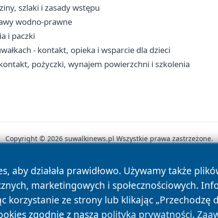
ny, szlaki i zasady wstępu
prawy wodno-prawne
a i paczki
ach - kontakt, opieka i wsparcie dla dzieci
ontakt, pożyczki, wynajem powierzchni i szkolenia
Copyright © 2026 suwalkinews.pl Wszystkie prawa zastrzeżone.
es, aby działała prawidłowo. Używamy także plik
News
Autorzy
Polityka Prywatności
Polityka Cookie
cznych, marketingowych i społecznościowych. Inf
 korzystanie ze strony lub klikając „Przechodzę 
ookies zgodnie z naszą
polityką prywatności
.
Zaaw