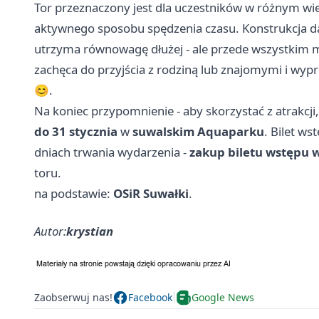
Tor przeznaczony jest dla uczestników w różnym wie
aktywnego sposobu spędzenia czasu. Konstrukcja daje
utrzyma równowagę dłużej - ale przede wszystkim m
zachęca do przyjścia z rodziną lub znajomymi i wyp
😊.
Na koniec przypomnienie - aby skorzystać z atrakcji
do 31 stycznia
w
suwalskim Aquaparku
. Bilet w
dniach trwania wydarzenia -
zakup biletu wstępu 
toru.
na podstawie:
OSiR Suwałki
.
Autor:
krystian
Zaobserwuj nas!
Facebook
Google News