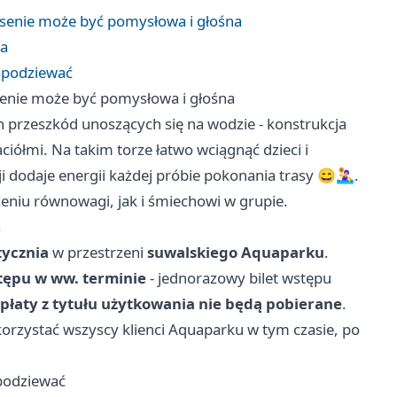
asenie może być pomysłowa i głośna
ia
 spodziewać
senie może być pomysłowa i głośna
przeszkód unoszących się na wodzie - konstrukcja
ciółmi. Na takim torze łatwo wciągnąć dzieci i
dodaje energii każdej próbie pokonania trasy 😄🤽‍♀️.
zeniu równowagi, jak i śmiechowi w grupie.
a
tycznia
w przestrzeni
suwalskiego Aquaparku
.
tępu w ww. terminie
- jednorazowy bilet wstępu
łaty z tytułu użytkowania nie będą pobierane
.
korzystać wszyscy klienci Aquaparku w tym czasie, po
spodziewać