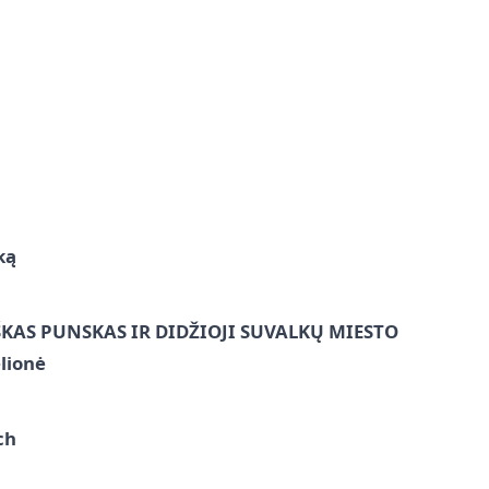
ką
ŠKAS PUNSKAS IR DIDŽIOJI SUVALKŲ MIESTO
lionė
ch