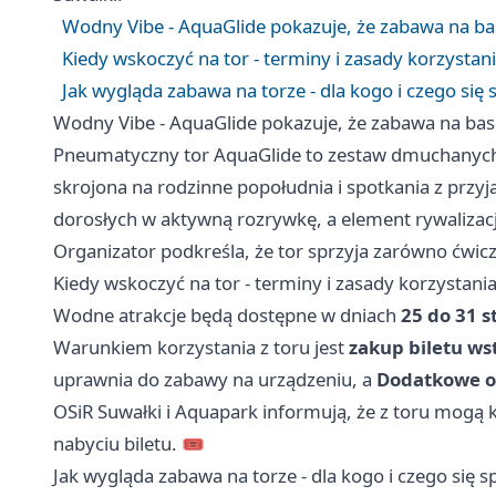
Wodny Vibe - AquaGlide pokazuje, że zabawa na b
Kiedy wskoczyć na tor - terminy i zasady korzystan
Jak wygląda zabawa na torze - dla kogo i czego się
Wodny Vibe - AquaGlide pokazuje, że zabawa na ba
Pneumatyczny tor AquaGlide to zestaw dmuchanych 
skrojona na rodzinne popołudnia i spotkania z przyja
dorosłych w aktywną rozrywkę, a element rywalizacji 
Organizator podkreśla, że tor sprzyja zarówno ćwic
Kiedy wskoczyć na tor - terminy i zasady korzystani
Wodne atrakcje będą dostępne w dniach
25 do 31 s
Warunkiem korzystania z toru jest
zakup biletu ws
uprawnia do zabawy na urządzeniu, a
Dodatkowe op
OSiR Suwałki i Aquapark informują, że z toru mogą 
nabyciu biletu. 🎟️
Jak wygląda zabawa na torze - dla kogo i czego się 