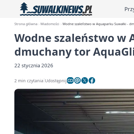
Prz
Strona główna
Wiadomości
Wodne szaleństwo w Aquaparku Suwałki - dmu
Wodne szaleństwo w A
dmuchany tor AquaGlid
22 stycznia 2026
2 min czytania
Udostępnij