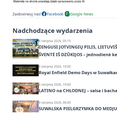
Zaobserwuj nas!
Facebook
Google News
Nadchodzące wydarzenia
8 sierpnia 2026, 05:15
DINGUSI JOTVINGIŲ PILIS, LIETUVI
ŠVENTĖ IŠ DZŪKIJOS – jednodienė ke
8 sierpnia 2026, 10:00
Royal Enfield Demo Days w Suwałka
8 sierpnia 2026, 19:00
LATINO na CHŁODNEJ – salsa i bach
9 sierpnia 2026, 06:00
SUWALSKA PIELGRZYMKA DO MEDJUG