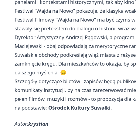
panelami i kontekstami historycznymi, tak aby kino
Festiwal “Wajda na Nowo” pokazuje, że klasyka wcal
Festiwal Filmowy “Wajda na Nowo” ma być czymś wię
stawały się pretekstem do dialogu o historii, wrażli
Dyrektor Artystyczny Andrzej Pągowski, a progra
Maciejewski - obaj odpowiadają za merytoryczne ram
Suwalskie obchody podkreślają więź miasta z reżyser
zamknięcie kręgu. Dla mieszkańców to okazja, by spot
dalszego myślenia. 😊
Szczegóły dotyczące biletów i zapisów będą publiko
komunikaty instytucji, by na czas zarezerwować mi
pełen filmów, muzyki i rozmów - to propozycja dla k
na podstawie:
Ośrodek Kultury Suwałki
.
Autor:
krystian