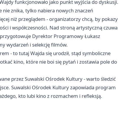
 Wajdy funkcjonowało jako punkt wyjścia do dyskusji.
e nie znika, tylko nabiera nowych znaczeń
cej niż przeglądem - organizatorzy chcą, by pokazy
wości i współczesności. Nad stroną artystyczną czuwa
m przygotowuje Dyrektor Programowy Łukasz
y wydarzeń i selekcję filmów.
em - to tutaj Wajda się urodził, stąd symboliczne
kać kino, które nie boi się pytań i zostawia pole do
wane przez Suwalski Ośrodek Kultury - warto śledzić
ejsce. Suwalski Ośrodek Kultury zapowiada program
ażdego, kto lubi kino z rozmachem i refleksją.