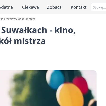
ydatne
Ciekawe
Zobacz
Kontakt
yka i rozmowy wokół mistrza
Suwałkach - kino,
ół mistrza