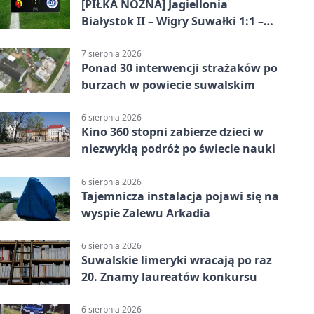
[PIŁKA NOŻNA] Jagiellonia
Białystok II – Wigry Suwałki 1:1 –
Betclic 3. Liga Grupa 1 (Grupa I)
7 sierpnia 2026
Ponad 30 interwencji strażaków po
burzach w powiecie suwalskim
6 sierpnia 2026
Kino 360 stopni zabierze dzieci w
niezwykłą podróż po świecie nauki
6 sierpnia 2026
Tajemnicza instalacja pojawi się na
wyspie Zalewu Arkadia
6 sierpnia 2026
Suwalskie limeryki wracają po raz
20. Znamy laureatów konkursu
6 sierpnia 2026