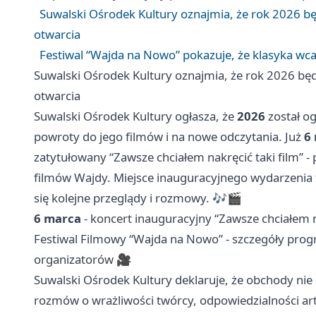
Suwalski Ośrodek Kultury oznajmia, że rok 2026 b
otwarcia
Festiwal “Wajda na Nowo” pokazuje, że klasyka wca
Suwalski Ośrodek Kultury oznajmia, że rok 2026 bę
otwarcia
Suwalski Ośrodek Kultury ogłasza, że
2026
został o
powroty do jego filmów i na nowe odczytania. Już
6
zatytułowany “Zawsze chciałem nakręcić taki film”
filmów Wajdy. Miejsce inauguracyjnego wydarzenia
się kolejne przeglądy i rozmowy. 🎶🎬
6 marca
- koncert inauguracyjny “Zawsze chciałem na
Festiwal Filmowy “Wajda na Nowo” - szczegóły prog
organizatorów 🎥
Suwalski Ośrodek Kultury deklaruje, że obchody nie o
rozmów o wrażliwości twórcy, odpowiedzialności arty