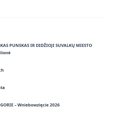
ŠKAS PUNSKAS IR DIDŽIOJI SUVALKŲ MIESTO
lionė
ch
ata
ORIE – Wniebowzięcie 2026