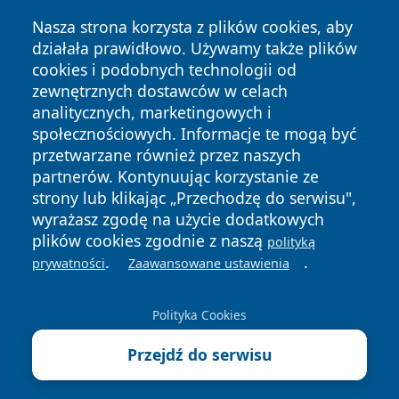
Nasza strona korzysta z plików cookies, aby
działała prawidłowo. Używamy także plików
cookies i podobnych technologii od
zewnętrznych dostawców w celach
Copyright © 2026 suwalkinews.pl Wszystkie prawa
analitycznych, marketingowych i
zastrzeżone.
społecznościowych. Informacje te mogą być
przetwarzane również przez naszych
partnerów. Kontynuując korzystanie ze
Polityka
Polityka
News
Autorzy
strony lub klikając „Przechodzę do serwisu",
Prywatności
Cookies
wyrażasz zgodę na użycie dodatkowych
plików cookies zgodnie z naszą
polityką
.
.
prywatności
Zaawansowane ustawienia
Polityka Cookies
Przejdź do serwisu