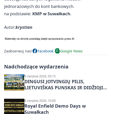
jednorazowych do kont bankowych.
na podstawie:
KMP w Suwałkach
.
Autor:
krystian
Zaobserwuj nas!
Facebook
Google News
Nadchodzące wydarzenia
8 sierpnia 2026, 05:15
DINGUSI JOTVINGIŲ PILIS,
LIETUVIŠKAS PUNSKAS IR DIDŽIOJI
SUVALKŲ MIESTO ŠVENTĖ IŠ
DZŪKIJOS – jednodienė kelionė
8 sierpnia 2026, 10:00
Royal Enfield Demo Days w
Suwałkach