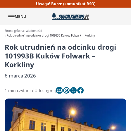
Uwaga! Burze (komunikat RSO)
MENU
Strona główna
Wiadomości
Rok utrudnień na odcinku drogi 101993B Kuków Folwark – Korkliny
Rok utrudnień na odcinku drogi
101993B Kuków Folwark –
Korkliny
6 marca 2026
1 min czytania
Udostępnij