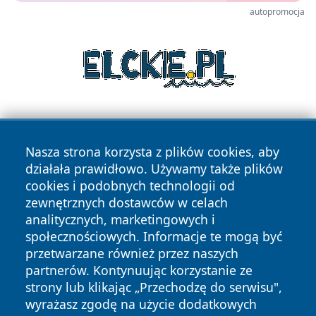
autopromocja
Nasza strona korzysta z plików cookies, aby
działała prawidłowo. Używamy także plików
cookies i podobnych technologii od
zewnętrznych dostawców w celach
Copyright © 2026 suwalkinews.pl Wszystkie prawa
analitycznych, marketingowych i
zastrzeżone.
społecznościowych. Informacje te mogą być
przetwarzane również przez naszych
partnerów. Kontynuując korzystanie ze
Polityka
Polityka
News
Autorzy
strony lub klikając „Przechodzę do serwisu",
Prywatności
Cookies
wyrażasz zgodę na użycie dodatkowych