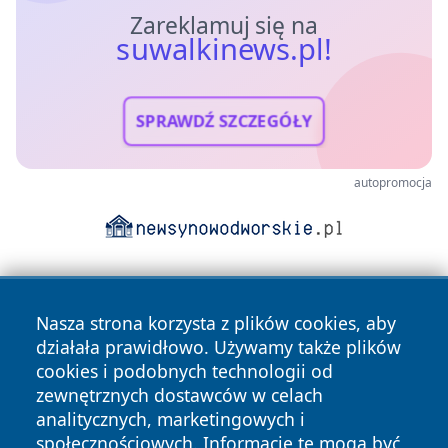
Zareklamuj się na
suwalkinews.pl!
SPRAWDŹ SZCZEGÓŁY
autopromocja
Nasza strona korzysta z plików cookies, aby
działała prawidłowo. Używamy także plików
cookies i podobnych technologii od
zewnętrznych dostawców w celach
Copyright © 2026 suwalkinews.pl Wszystkie prawa
analitycznych, marketingowych i
zastrzeżone.
społecznościowych. Informacje te mogą być