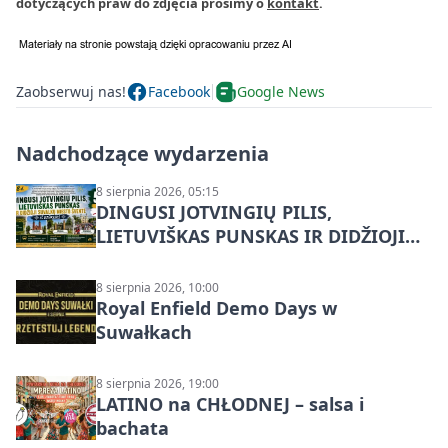
dotyczących praw do zdjęcia prosimy o
kontakt
.
Zaobserwuj nas!
Facebook
Google News
Nadchodzące wydarzenia
8 sierpnia 2026, 05:15
DINGUSI JOTVINGIŲ PILIS,
LIETUVIŠKAS PUNSKAS IR DIDŽIOJI
SUVALKŲ MIESTO ŠVENTĖ IŠ
DZŪKIJOS – jednodienė kelionė
8 sierpnia 2026, 10:00
Royal Enfield Demo Days w
Suwałkach
8 sierpnia 2026, 19:00
LATINO na CHŁODNEJ – salsa i
bachata