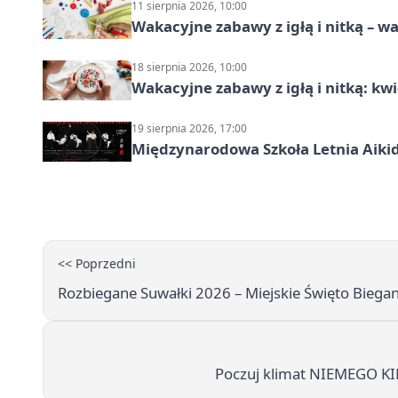
11 sierpnia 2026, 10:00
Wakacyjne zabawy z igłą i nitką – wa
18 sierpnia 2026, 10:00
Wakacyjne zabawy z igłą i nitką: kw
19 sierpnia 2026, 17:00
Międzynarodowa Szkoła Letnia Aiki
<< Poprzedni
Rozbiegane Suwałki 2026 – Miejskie Święto Biega
Poczuj klimat NIEMEGO K