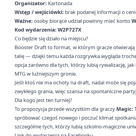
Organizator:
Kartonada
Wstęp / wejściówki:
brak podanej informacji o cenie
Ważne:
osoby biorące udział powinny mieć konto
W
Kod wydarzenia:
W2P727X
Co będzie się działo na miejscu?
Booster Draft to format, w którym gracze otwierają b
talię — dzięki temu każda rozgrywka wygląda trochę i
opcja zarówno dla tych, którzy lubią rywalizację, jak
MTG w luźniejszym gronie.
Jeśli ktoś nie ma ochoty na draft, nadal może się po
zwykłego grania, więc szansa na spontaniczne party
Dla kogo jest ten turniej?
To propozycja przede wszystkim dla graczy
Magic: 
spróbować czegoś nowego i poczuć klimat spotkania 
szczególnie tych, którzy lubią szkolno-magiczne un
Link do wydarzenia na Facebooku