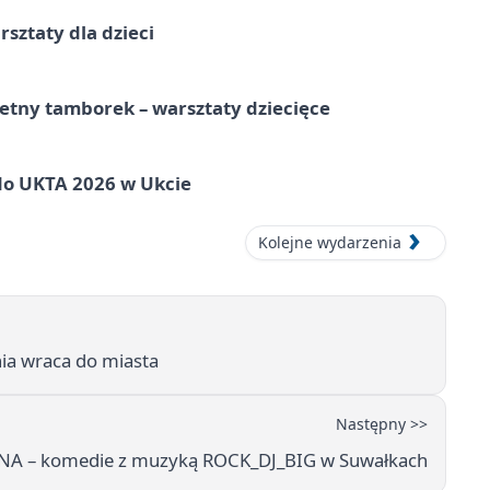
rsztaty dla dzieci
ietny tamborek – warsztaty dziecięce
do UKTA 2026 w Ukcie
Kolejne wydarzenia
nia wraca do miasta
Następny >>
INA – komedie z muzyką ROCK_DJ_BIG w Suwałkach