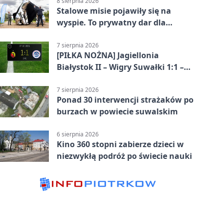
8 sierpnia 2026
Stalowe misie pojawiły się na
wyspie. To prywatny dar dla
Suwałk
7 sierpnia 2026
[PIŁKA NOŻNA] Jagiellonia
Białystok II – Wigry Suwałki 1:1 –
Betclic 3. Liga Grupa 1 (Grupa I)
7 sierpnia 2026
Ponad 30 interwencji strażaków po
burzach w powiecie suwalskim
6 sierpnia 2026
Kino 360 stopni zabierze dzieci w
niezwykłą podróż po świecie nauki