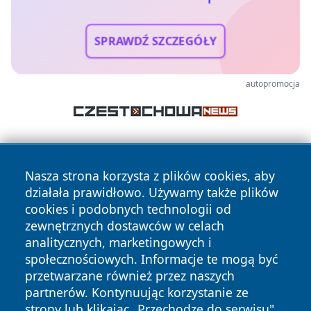
SPRAWDŹ SZCZEGÓŁY
autopromocja
Nasza strona korzysta z plików cookies, aby
działała prawidłowo. Używamy także plików
cookies i podobnych technologii od
zewnętrznych dostawców w celach
Copyright © 2026 suwalkinews.pl Wszystkie prawa
analitycznych, marketingowych i
zastrzeżone.
społecznościowych. Informacje te mogą być
przetwarzane również przez naszych
partnerów. Kontynuując korzystanie ze
Polityka
Polityka
News
Autorzy
strony lub klikając „Przechodzę do serwisu",
Prywatności
Cookies