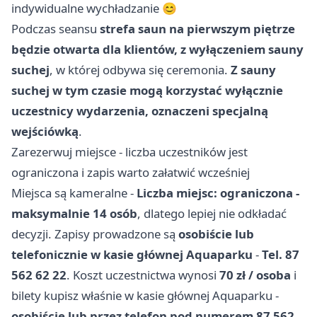
indywidualne wychładzanie 😊
Podczas seansu
strefa saun na pierwszym piętrze
będzie otwarta dla klientów, z wyłączeniem sauny
suchej
, w której odbywa się ceremonia.
Z sauny
suchej w tym czasie mogą korzystać wyłącznie
uczestnicy wydarzenia, oznaczeni specjalną
wejściówką
.
Zarezerwuj miejsce - liczba uczestników jest
ograniczona i zapis warto załatwić wcześniej
Miejsca są kameralne -
Liczba miejsc: ograniczona -
maksymalnie 14 osób
, dlatego lepiej nie odkładać
decyzji. Zapisy prowadzone są
osobiście lub
telefonicznie w kasie głównej Aquaparku
-
Tel. 87
562 62 22
. Koszt uczestnictwa wynosi
70 zł / osoba
i
bilety kupisz właśnie w kasie głównej Aquaparku -
osobiście lub przez telefon pod numerem 87 562