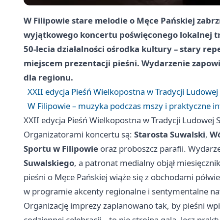
W
Filipowie
stare melodie o Męce Pańskiej zabrz
wyjątkowego koncertu poświęconego lokalnej tr
50-lecia
działalności ośrodka kultury – stary r
miejscem prezentacji pieśni. Wydarzenie zapow
dla regionu.
XXII edycja Pieśń Wielkopostna w Tradycji Ludowej
W Filipowie – muzyka podczas mszy i praktyczne i
XXII edycja Pieśń Wielkopostna w Tradycji Ludowej 
Organizatorami koncertu są:
Starosta Suwalski
,
Wó
Sportu w Filipowie
oraz proboszcz parafii. Wydar
Suwalskiego
, a patronat medialny objął miesięcznik 
pieśni o Męce Pańskiej wiąże się z obchodami półwie
w programie akcenty regionalne i sentymentalne naw
Organizację imprezy zaplanowano tak, by pieśni wpi
codziennej celebracji – to nie strojna gala, lecz p