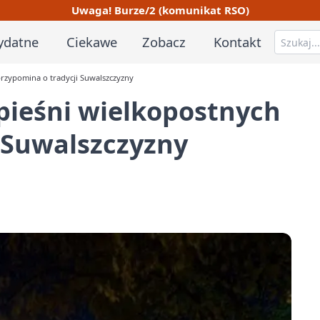
Uwaga! Burze/2 (komunikat RSO)
ydatne
Ciekawe
Zobacz
Kontakt
przypomina o tradycji Suwalszczyzny
pieśni wielkopostnych
 Suwalszczyzny