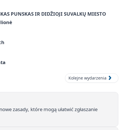
ŠKAS PUNSKAS IR DIDŽIOJI SUVALKŲ MIESTO
lionė
ch
ata
Kolejne wydarzenia
 nowe zasady, które mogą ułatwić zgłaszanie