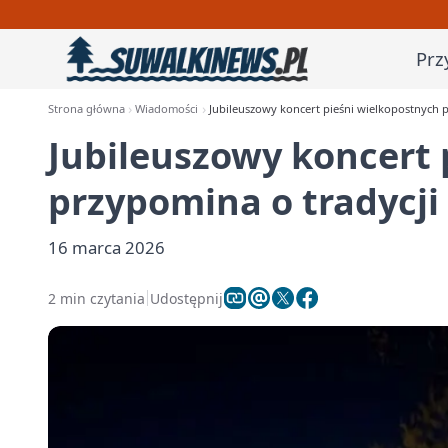
Prz
Strona główna
Wiadomości
Jubileuszowy koncert pieśni wielkopostnych 
Jubileuszowy koncert 
przypomina o tradycji
16 marca 2026
2 min czytania
Udostępnij