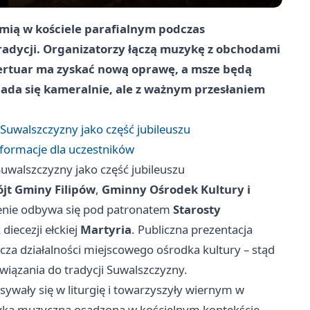
mią w kościele parafialnym podczas
adycji. Organizatorzy łączą muzykę z obchodami
epertuar ma zyskać nową oprawę, a msze będą
iada się kameralnie, ale z ważnym przesłaniem
 Suwalszczyzny jako część jubileuszu
nformacje dla uczestników
Suwalszczyzny jako część jubileuszu
jt Gminy Filipów
,
Gminny Ośrodek Kultury i
zenie odbywa się pod patronatem
Starosty
diecezji ełckiej
Martyria
. Publiczna prezentacja
cza działalności miejscowego ośrodka kultury – stąd
iązania do tradycji Suwalszczyzny.
sywały się w liturgię i towarzyszyły wiernym w
raktyka muzyczna osadzona w kościelnym kontekście.