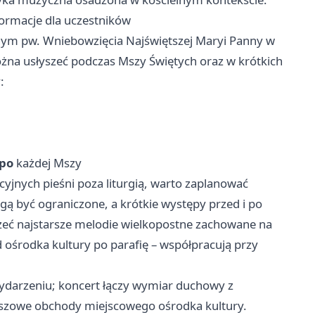
formacje dla uczestników
lnym pw. Wniebowzięcia Najświętszej Maryi Panny w
żna usłyszeć podczas Mszy Świętych oraz w krótkich
:
 po
każdej Mszy
cyjnych pieśni poza liturgią, warto zaplanować
ą być ograniczone, a krótkie występy przed i po
szeć najstarsze melodie wielkopostne zachowane na
od ośrodka kultury po parafię – współpracują przy
wydarzeniu; koncert łączy wymiar duchowy z
euszowe obchody miejscowego ośrodka kultury.