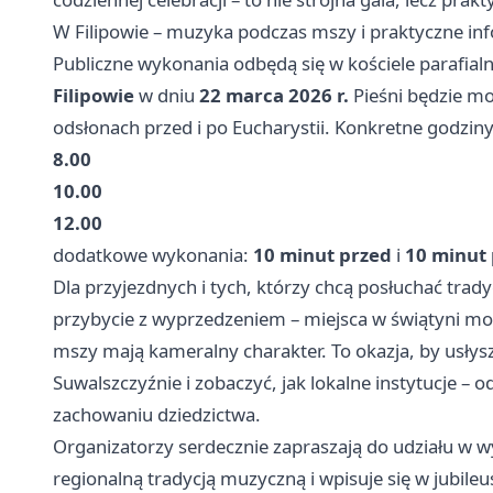
W Filipowie – muzyka podczas mszy i praktyczne in
Publiczne wykonania odbędą się w kościele parafia
Filipowie
w dniu
22 marca 2026 r.
Pieśni będzie mo
odsłonach przed i po Eucharystii. Konkretne godziny
8.00
10.00
12.00
dodatkowe wykonania:
10 minut przed
i
10 minut
Dla przyjezdnych i tych, którzy chcą posłuchać trady
przybycie z wyprzedzeniem – miejsca w świątyni mog
mszy mają kameralny charakter. To okazja, by usły
Suwalszczyźnie i zobaczyć, jak lokalne instytucje – 
zachowaniu dziedzictwa.
Organizatorzy serdecznie zapraszają do udziału w 
regionalną tradycją muzyczną i wpisuje się w jubil