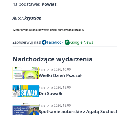
na podstawie:
Powiat
.
Autor:
krystian
Zaobserwuj nas!
Facebook
Google News
Nadchodzące wydarzenia
7 sierpnia 2026, 10:00
Wielki Dzień Pszczół
7 sierpnia 2026, 18:00
Dni Suwałk
7 sierpnia 2026, 18:00
Spotkanie autorskie z Agatą Suchoc