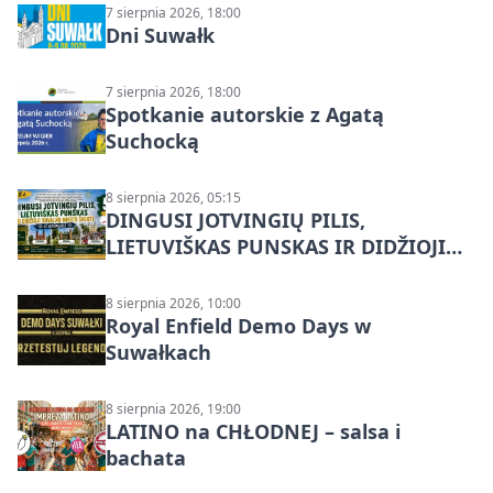
7 sierpnia 2026, 18:00
Dni Suwałk
7 sierpnia 2026, 18:00
Spotkanie autorskie z Agatą
Suchocką
8 sierpnia 2026, 05:15
DINGUSI JOTVINGIŲ PILIS,
LIETUVIŠKAS PUNSKAS IR DIDŽIOJI
SUVALKŲ MIESTO ŠVENTĖ IŠ
DZŪKIJOS – jednodienė kelionė
8 sierpnia 2026, 10:00
Royal Enfield Demo Days w
Suwałkach
8 sierpnia 2026, 19:00
LATINO na CHŁODNEJ – salsa i
bachata