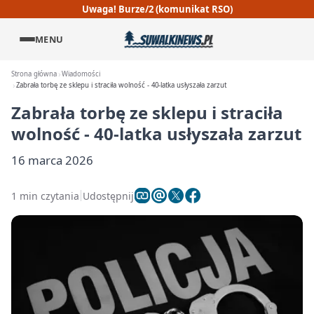
Uwaga! Burze/2 (komunikat RSO)
MENU
Strona główna
Wiadomości
Zabrała torbę ze sklepu i straciła wolność - 40-latka usłyszała zarzut
Zabrała torbę ze sklepu i straciła
wolność - 40-latka usłyszała zarzut
16 marca 2026
1 min czytania
Udostępnij