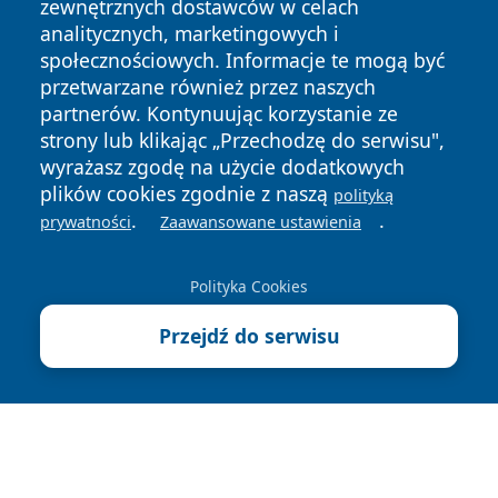
zewnętrznych dostawców w celach
analitycznych, marketingowych i
społecznościowych. Informacje te mogą być
przetwarzane również przez naszych
partnerów. Kontynuując korzystanie ze
Copyright © 2026 suwalkinews.pl Wszystkie prawa
zastrzeżone.
strony lub klikając „Przechodzę do serwisu",
wyrażasz zgodę na użycie dodatkowych
plików cookies zgodnie z naszą
polityką
Polityka
Polityka
.
.
prywatności
Zaawansowane ustawienia
News
Autorzy
Prywatności
Cookies
Polityka Cookies
Przejdź do serwisu