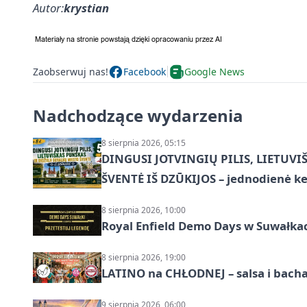
Autor:
krystian
Zaobserwuj nas!
Facebook
Google News
Nadchodzące wydarzenia
8 sierpnia 2026, 05:15
DINGUSI JOTVINGIŲ PILIS, LIETUVI
ŠVENTĖ IŠ DZŪKIJOS – jednodienė ke
8 sierpnia 2026, 10:00
Royal Enfield Demo Days w Suwałka
8 sierpnia 2026, 19:00
LATINO na CHŁODNEJ – salsa i bach
9 sierpnia 2026, 06:00