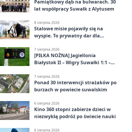
Pamiątkowy dąb na bulwarach. 30
lat współpracy Suwałk z Alytusem
8 sierpnia 2026
Stalowe misie pojawiły się na
wyspie. To prywatny dar dla
Suwałk
7 sierpnia 2026
[PIŁKA NOŻNA] Jagiellonia
Białystok II – Wigry Suwałki 1:1 –
Betclic 3. Liga Grupa 1 (Grupa I)
7 sierpnia 2026
Ponad 30 interwencji strażaków po
burzach w powiecie suwalskim
6 sierpnia 2026
Kino 360 stopni zabierze dzieci w
niezwykłą podróż po świecie nauki
6 sierpnia 2026