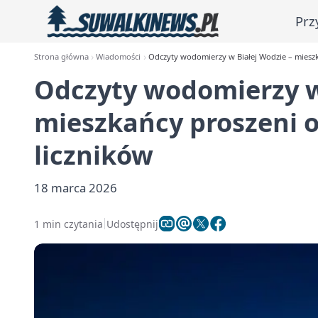
Prz
Strona główna
Wiadomości
Odczyty wodomierzy w Białej Wodzie – mieszk
Odczyty wodomierzy w
mieszkańcy proszeni 
liczników
18 marca 2026
1 min czytania
Udostępnij