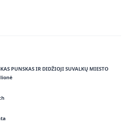
ŠKAS PUNSKAS IR DIDŽIOJI SUVALKŲ MIESTO
lionė
ch
ata