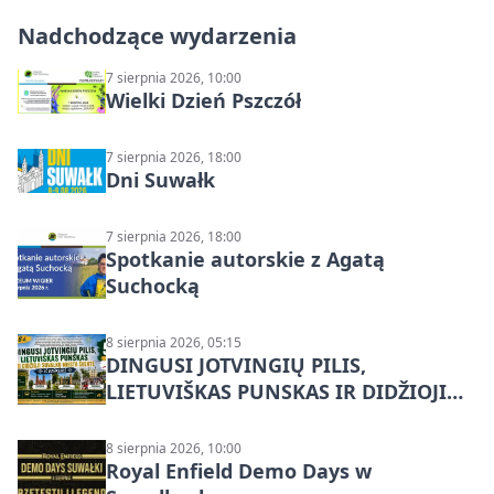
Nadchodzące wydarzenia
7 sierpnia 2026, 10:00
Wielki Dzień Pszczół
7 sierpnia 2026, 18:00
Dni Suwałk
7 sierpnia 2026, 18:00
Spotkanie autorskie z Agatą
Suchocką
8 sierpnia 2026, 05:15
DINGUSI JOTVINGIŲ PILIS,
LIETUVIŠKAS PUNSKAS IR DIDŽIOJI
SUVALKŲ MIESTO ŠVENTĖ IŠ
DZŪKIJOS – jednodienė kelionė
8 sierpnia 2026, 10:00
Royal Enfield Demo Days w