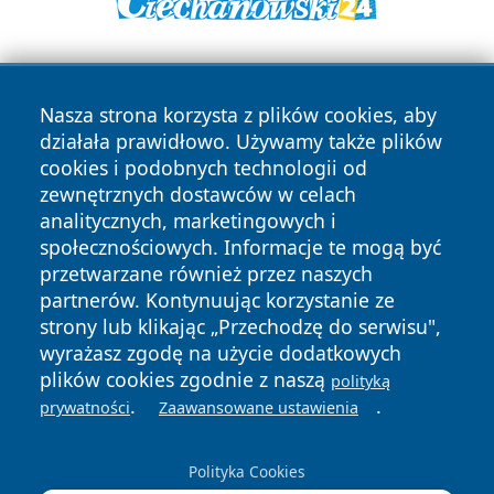
Nasza strona korzysta z plików cookies, aby
działała prawidłowo. Używamy także plików
cookies i podobnych technologii od
zewnętrznych dostawców w celach
Copyright © 2026 suwalkinews.pl Wszystkie prawa
analitycznych, marketingowych i
zastrzeżone.
społecznościowych. Informacje te mogą być
przetwarzane również przez naszych
partnerów. Kontynuując korzystanie ze
Polityka
Polityka
News
Autorzy
strony lub klikając „Przechodzę do serwisu",
Prywatności
Cookies
wyrażasz zgodę na użycie dodatkowych
plików cookies zgodnie z naszą
polityką
.
.
prywatności
Zaawansowane ustawienia
Polityka Cookies