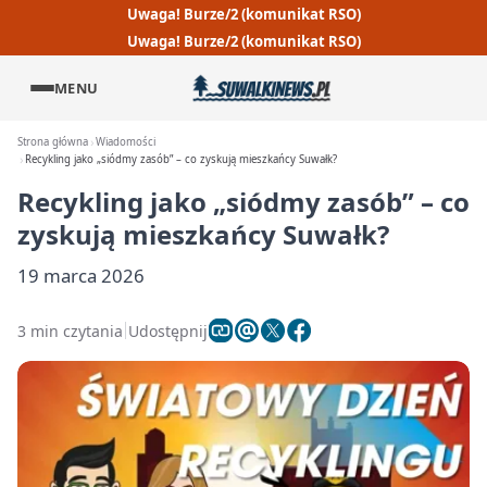
Uwaga! Burze/2 (komunikat RSO)
Uwaga! Burze/2 (komunikat RSO)
MENU
Strona główna
Wiadomości
Recykling jako „siódmy zasób” – co zyskują mieszkańcy Suwałk?
Recykling jako „siódmy zasób” – co
zyskują mieszkańcy Suwałk?
19 marca 2026
3 min czytania
Udostępnij