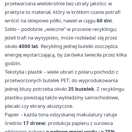
przetwarzana wielokrotnie bez utraty jakości; w
praktyce to materiał, który w krótkim czasie potrafi
wrócić na sklepowe półki, nawet w ciągu
60 dni
.
Szkło – podobnie „wieczne” w procesie recyklingu;
jeżeli trafi na wysypisko, może rozkładać się przez
około
4000 lat
. Recykling jednej butelki oszczędza
energię wystarczającą, by żarówka świeciła przez kilka
godzin.
Tekstylia i plastik – wiele ubrań z polaru pochodzi z
przetworzonych butelek PET; do wyprodukowania
jednej bluzy potrzeba około
35 butelek
. Z recyklingu
plastiku powstają także wykładziny samochodowe,
plecaki czy ekrany akustyczne.
Papier – każda tona odzyskanej makulatury ratuje
średnio
17 drzew
; produkcja papieru z surowca
wtórnego zużywa
o połowę mniej wody
i
o 75%