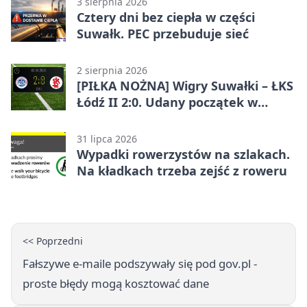
3 sierpnia 2026
Cztery dni bez ciepła w części
Suwałk. PEC przebuduje sieć
2 sierpnia 2026
[PIŁKA NOŻNA] Wigry Suwałki – ŁKS
Łódź II 2:0. Udany początek w
Betclic 3. Lidze Grupa 1 (Grupa I)
31 lipca 2026
Wypadki rowerzystów na szlakach.
Na kładkach trzeba zejść z roweru
<< Poprzedni
Fałszywe e-maile podszywały się pod gov.pl -
proste błędy mogą kosztować dane