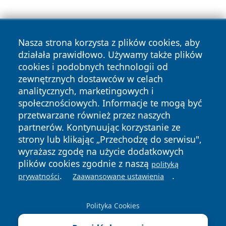
Nasza strona korzysta z plików cookies, aby
działała prawidłowo. Używamy także plików
cookies i podobnych technologii od
zewnętrznych dostawców w celach
Copyright © 2026 suwalkinews.pl Wszystkie prawa
analitycznych, marketingowych i
zastrzeżone.
społecznościowych. Informacje te mogą być
przetwarzane również przez naszych
partnerów. Kontynuując korzystanie ze
Polityka
Polityka
News
Autorzy
strony lub klikając „Przechodzę do serwisu",
Prywatności
Cookies
wyrażasz zgodę na użycie dodatkowych
plików cookies zgodnie z naszą
polityką
.
.
prywatności
Zaawansowane ustawienia
Polityka Cookies