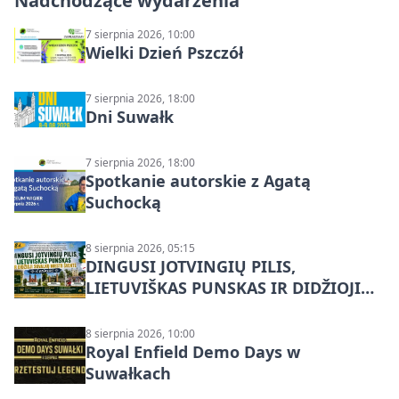
Nadchodzące wydarzenia
7 sierpnia 2026, 10:00
Wielki Dzień Pszczół
7 sierpnia 2026, 18:00
Dni Suwałk
7 sierpnia 2026, 18:00
Spotkanie autorskie z Agatą
Suchocką
8 sierpnia 2026, 05:15
DINGUSI JOTVINGIŲ PILIS,
LIETUVIŠKAS PUNSKAS IR DIDŽIOJI
SUVALKŲ MIESTO ŠVENTĖ IŠ
DZŪKIJOS – jednodienė kelionė
8 sierpnia 2026, 10:00
Royal Enfield Demo Days w
Suwałkach