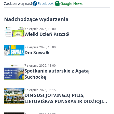
Zaobserwuj nas!
Facebook
Google News
Nadchodzące wydarzenia
7 sierpnia 2026, 10:00
Wielki Dzień Pszczół
7 sierpnia 2026, 18:00
Dni Suwałk
7 sierpnia 2026, 18:00
Spotkanie autorskie z Agatą
Suchocką
8 sierpnia 2026, 05:15
DINGUSI JOTVINGIŲ PILIS,
LIETUVIŠKAS PUNSKAS IR DIDŽIOJI
SUVALKŲ MIESTO ŠVENTĖ IŠ
DZŪKIJOS – jednodienė kelionė