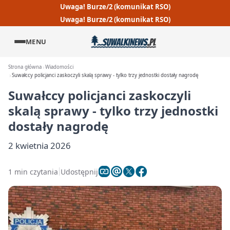
Uwaga! Burze/2 (komunikat RSO)
Uwaga! Burze/2 (komunikat RSO)
MENU
Strona główna
Wiadomości
Suwałccy policjanci zaskoczyli skalą sprawy - tylko trzy jednostki dostały nagrodę
Suwałccy policjanci zaskoczyli
skalą sprawy - tylko trzy jednostki
dostały nagrodę
2 kwietnia 2026
1 min czytania
Udostępnij