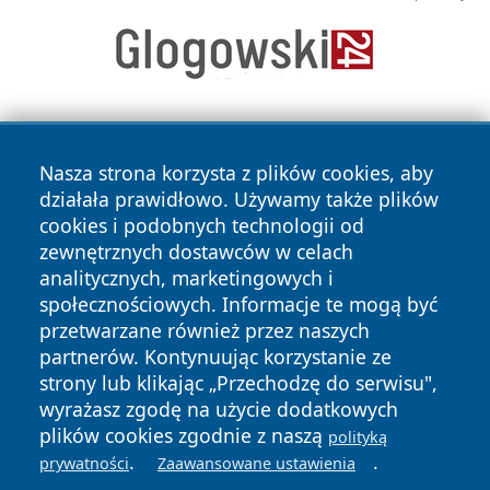
Nasza strona korzysta z plików cookies, aby
działała prawidłowo. Używamy także plików
cookies i podobnych technologii od
zewnętrznych dostawców w celach
Copyright © 2026 suwalkinews.pl Wszystkie prawa
analitycznych, marketingowych i
zastrzeżone.
społecznościowych. Informacje te mogą być
przetwarzane również przez naszych
partnerów. Kontynuując korzystanie ze
Polityka
Polityka
News
Autorzy
strony lub klikając „Przechodzę do serwisu",
Prywatności
Cookies
wyrażasz zgodę na użycie dodatkowych
plików cookies zgodnie z naszą
polityką
.
.
prywatności
Zaawansowane ustawienia