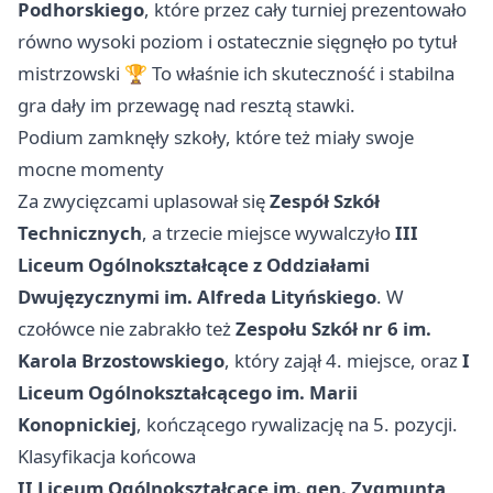
Podhorskiego
, które przez cały turniej prezentowało
równo wysoki poziom i ostatecznie sięgnęło po tytuł
mistrzowski 🏆 To właśnie ich skuteczność i stabilna
gra dały im przewagę nad resztą stawki.
Podium zamknęły szkoły, które też miały swoje
mocne momenty
Za zwycięzcami uplasował się
Zespół Szkół
Technicznych
, a trzecie miejsce wywalczyło
III
Liceum Ogólnokształcące z Oddziałami
Dwujęzycznymi im. Alfreda Lityńskiego
. W
czołówce nie zabrakło też
Zespołu Szkół nr 6 im.
Karola Brzostowskiego
, który zajął 4. miejsce, oraz
I
Liceum Ogólnokształcącego im. Marii
Konopnickiej
, kończącego rywalizację na 5. pozycji.
Klasyfikacja końcowa
II Liceum Ogólnokształcące im. gen. Zygmunta