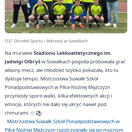
FOT. Ośrodek Sportu i Rekreacji w Suwałkach
Na murawie
Stadionu Lekkoatletycznego im.
Jadwigi Olbryś
w Suwałkach pogoda próbowała grać
własny mecz, ale młodzież szybko pokazała, kto tu
dyktuje tempo. Mistrzostwa Suwałk Szkół
Ponadpodstawowych w Piłce Nożnej Mężczyzn
przyniosły sporo walki, kilka efektownych akcji i
emocje, których nie dało się ukryć nawet pod
chmurami 🌧️⚽
Mistrzostwa Suwałk Szkół Ponadpodstawowych w
Piłce Nożnej Mężczyzn rozstrzygnęły się po mocnym