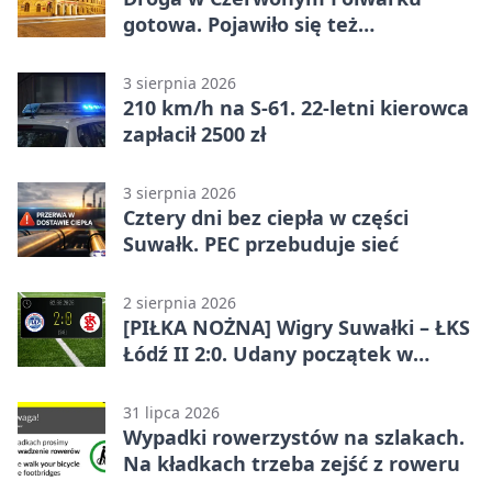
gotowa. Pojawiło się też
oświetlenie
3 sierpnia 2026
210 km/h na S-61. 22-letni kierowca
zapłacił 2500 zł
3 sierpnia 2026
Cztery dni bez ciepła w części
Suwałk. PEC przebuduje sieć
2 sierpnia 2026
[PIŁKA NOŻNA] Wigry Suwałki – ŁKS
Łódź II 2:0. Udany początek w
Betclic 3. Lidze Grupa 1 (Grupa I)
31 lipca 2026
Wypadki rowerzystów na szlakach.
Na kładkach trzeba zejść z roweru