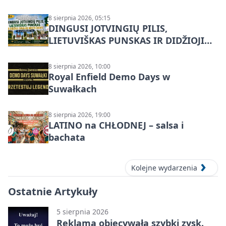
8 sierpnia 2026, 05:15
DINGUSI JOTVINGIŲ PILIS,
LIETUVIŠKAS PUNSKAS IR DIDŽIOJI
SUVALKŲ MIESTO ŠVENTĖ IŠ
DZŪKIJOS – jednodienė kelionė
8 sierpnia 2026, 10:00
Royal Enfield Demo Days w
Suwałkach
8 sierpnia 2026, 19:00
LATINO na CHŁODNEJ – salsa i
bachata
Kolejne wydarzenia
Ostatnie Artykuły
5 sierpnia 2026
Reklama obiecywała szybki zysk.