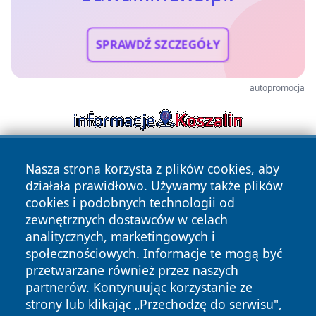
SPRAWDŹ SZCZEGÓŁY
autopromocja
Nasza strona korzysta z plików cookies, aby
działała prawidłowo. Używamy także plików
cookies i podobnych technologii od
zewnętrznych dostawców w celach
analitycznych, marketingowych i
Copyright © 2026 suwalkinews.pl Wszystkie prawa
społecznościowych. Informacje te mogą być
zastrzeżone.
przetwarzane również przez naszych
partnerów. Kontynuując korzystanie ze
strony lub klikając „Przechodzę do serwisu",
Polityka
Polityka