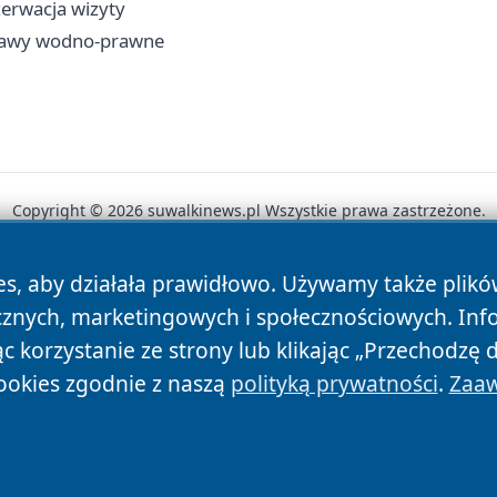
zerwacja wizyty
prawy wodno-prawne
Copyright © 2026 suwalkinews.pl Wszystkie prawa zastrzeżone.
es, aby działała prawidłowo. Używamy także plik
News
Autorzy
Polityka Prywatności
Polityka Cookie
cznych, marketingowych i społecznościowych. Inf
 korzystanie ze strony lub klikając „Przechodzę 
ookies zgodnie z naszą
polityką prywatności
.
Zaaw