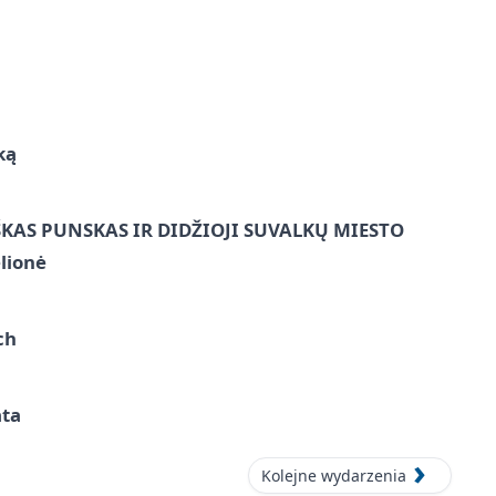
ką
ŠKAS PUNSKAS IR DIDŽIOJI SUVALKŲ MIESTO
lionė
ch
ata
Kolejne wydarzenia