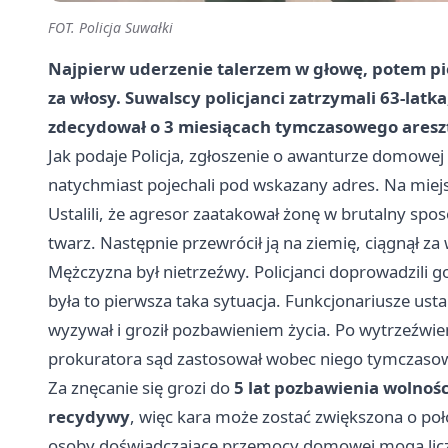
FOT. Policja Suwałki
Najpierw uderzenie talerzem w głowę, potem pię
za włosy. Suwalscy policjanci zatrzymali 63-latka
zdecydował o
3 miesiącach
tymczasowego areszt
Jak podaje Policja, zgłoszenie o awanturze domowej 
natychmiast pojechali pod wskazany adres. Na miejs
Ustalili, że agresor zaatakował żonę w brutalny spo
twarz. Następnie przewrócił ją na ziemię, ciągnął za wł
Mężczyzna był nietrzeźwy. Policjanci doprowadzili go d
była to pierwsza taka sytuacja. Funkcjonariusze ustal
wyzywał i groził pozbawieniem życia. Po wytrzeźwien
prokuratora sąd zastosował wobec niego tymczaso
Za znęcanie się grozi do
5 lat pozbawienia wolnośc
recydywy
, więc kara może zostać zwiększona o po
osoby doświadczające przemocy domowej mogą liczy