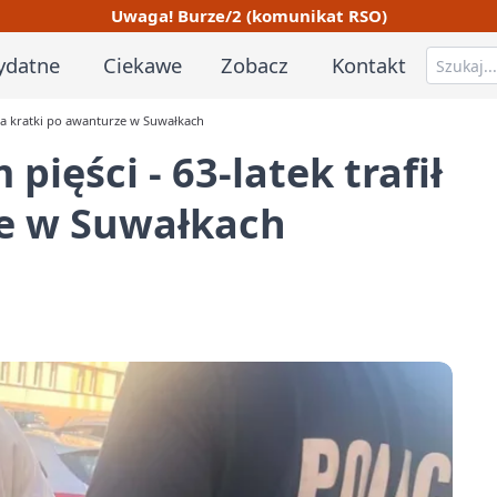
Uwaga! Burze/2 (komunikat RSO)
ydatne
Ciekawe
Zobacz
Kontakt
ł za kratki po awanturze w Suwałkach
pięści - 63-latek trafił
ze w Suwałkach