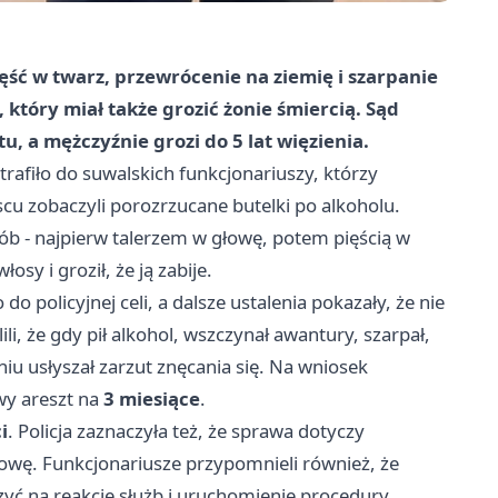
ść w twarz, przewrócenie na ziemię i szarpanie
, który miał także grozić żonie śmiercią. Sąd
u, a mężczyźnie grozi do
5 lat więzienia
.
trafiło do suwalskich funkcjonariuszy, którzy
cu zobaczyli porozrzucane butelki po alkoholu.
sób - najpierw talerzem w głowę, potem pięścią w
osy i groził, że ją zabije.
o policyjnej celi, a dalsze ustalenia pokazały, że nie
ili, że gdy pił alkohol, wszczynał awantury, szarpał,
iu usłyszał zarzut znęcania się. Na wniosek
wy areszt na
3 miesiące
.
i
. Policja zaznaczyła też, że sprawa dotyczy
łowę. Funkcjonariusze przypomnieli również, że
ć na reakcję służb i uruchomienie procedury