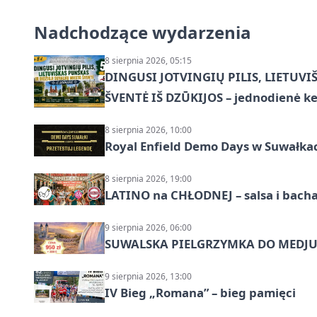
Nadchodzące wydarzenia
8 sierpnia 2026, 05:15
DINGUSI JOTVINGIŲ PILIS, LIETUVI
ŠVENTĖ IŠ DZŪKIJOS – jednodienė ke
8 sierpnia 2026, 10:00
Royal Enfield Demo Days w Suwałka
8 sierpnia 2026, 19:00
LATINO na CHŁODNEJ – salsa i bach
9 sierpnia 2026, 06:00
SUWALSKA PIELGRZYMKA DO MEDJUG
9 sierpnia 2026, 13:00
IV Bieg „Romana” – bieg pamięci