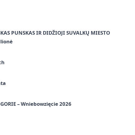
ŠKAS PUNSKAS IR DIDŽIOJI SUVALKŲ MIESTO
lionė
ch
ata
ORIE – Wniebowzięcie 2026