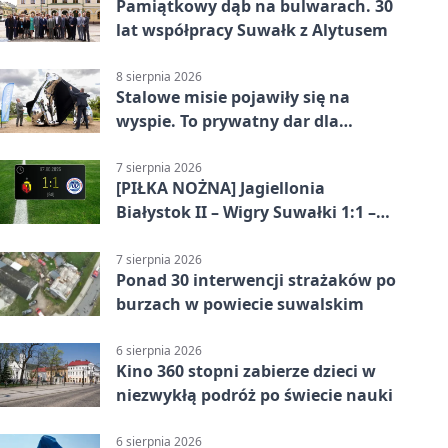
Pamiątkowy dąb na bulwarach. 30
lat współpracy Suwałk z Alytusem
8 sierpnia 2026
Stalowe misie pojawiły się na
wyspie. To prywatny dar dla
Suwałk
7 sierpnia 2026
[PIŁKA NOŻNA] Jagiellonia
Białystok II – Wigry Suwałki 1:1 –
Betclic 3. Liga Grupa 1 (Grupa I)
7 sierpnia 2026
Ponad 30 interwencji strażaków po
burzach w powiecie suwalskim
6 sierpnia 2026
Kino 360 stopni zabierze dzieci w
niezwykłą podróż po świecie nauki
6 sierpnia 2026