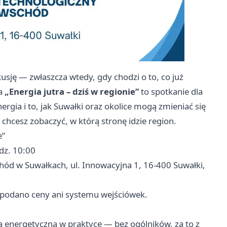
usję — zwłaszcza wtedy, gdy chodzi o to, co już
ja
„Energia jutra – dziś w regionie”
to spotkanie dla
ergia i to, jak Suwałki oraz okolice mogą zmieniać się
chcesz zobaczyć, w którą stronę idzie region.
e”
dz. 10:00
d w Suwałkach, ul. Innowacyjna 1, 16-400 Suwałki,
 podano ceny ani systemu wejściówek.
a energetyczna w praktyce — bez ogólników, za to z