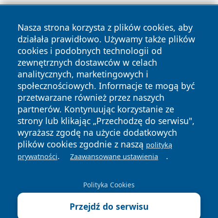
Nasza strona korzysta z plików cookies, aby
działała prawidłowo. Używamy także plików
cookies i podobnych technologii od
zewnętrznych dostawców w celach
Copyright © 2026 suwalkinews.pl Wszystkie prawa
analitycznych, marketingowych i
zastrzeżone.
społecznościowych. Informacje te mogą być
przetwarzane również przez naszych
partnerów. Kontynuując korzystanie ze
Polityka
Polityka
News
Autorzy
strony lub klikając „Przechodzę do serwisu",
Prywatności
Cookies
wyrażasz zgodę na użycie dodatkowych
plików cookies zgodnie z naszą
polityką
.
.
prywatności
Zaawansowane ustawienia
Polityka Cookies
Przejdź do serwisu