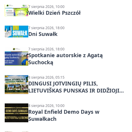
7 sierpnia 2026, 10:00
Wielki Dzień Pszczół
7 sierpnia 2026, 18:00
Dni Suwałk
7 sierpnia 2026, 18:00
Spotkanie autorskie z Agatą
Suchocką
8 sierpnia 2026, 05:15
DINGUSI JOTVINGIŲ PILIS,
LIETUVIŠKAS PUNSKAS IR DIDŽIOJI
SUVALKŲ MIESTO ŠVENTĖ IŠ
DZŪKIJOS – jednodienė kelionė
8 sierpnia 2026, 10:00
Royal Enfield Demo Days w
Suwałkach