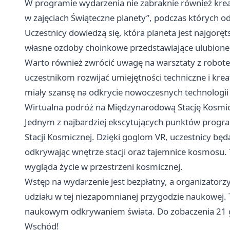
W programie wydarzenia nie zabraknie również krea
w zajęciach Świąteczne planety”, podczas których o
Uczestnicy dowiedzą się, która planeta jest najgoręts
własne ozdoby choinkowe przedstawiające ulubione 
Warto również zwrócić uwagę na warsztaty z robo
uczestnikom rozwijać umiejętności techniczne i krea
miały szansę na odkrycie nowoczesnych technologii
Wirtualna podróż na Międzynarodową Stację Kosmi
Jednym z najbardziej ekscytujących punktów progr
Stacji Kosmicznej. Dzięki goglom VR, uczestnicy będ
odkrywając wnętrze stacji oraz tajemnice kosmosu. T
wygląda życie w przestrzeni kosmicznej.
Wstęp na wydarzenie jest bezpłatny, a organizatorzy
udziału w tej niezapomnianej przygodzie naukowej. 
naukowym odkrywaniem świata. Do zobaczenia 21 
Wschód!