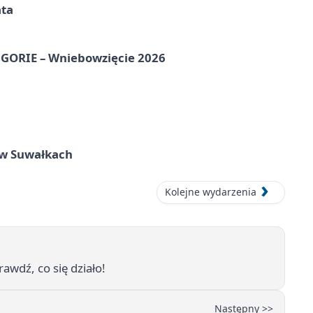
ata
ORIE – Wniebowzięcie 2026
w Suwałkach
Kolejne wydarzenia
wdź, co się działo!
Następny >>