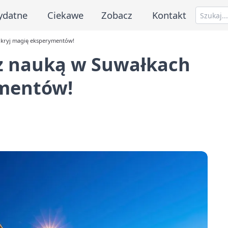
ydatne
Ciekawe
Zobacz
Kontakt
dkryj magię eksperymentów!
z nauką w Suwałkach
ymentów!