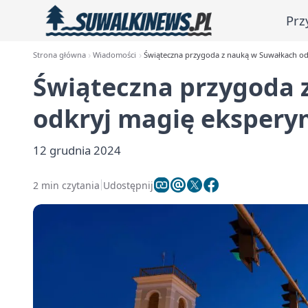
Prz
Strona główna
Wiadomości
Świąteczna przygoda z nauką w Suwałkach o
Świąteczna przygoda 
odkryj magię eksper
12 grudnia 2024
2 min czytania
Udostępnij