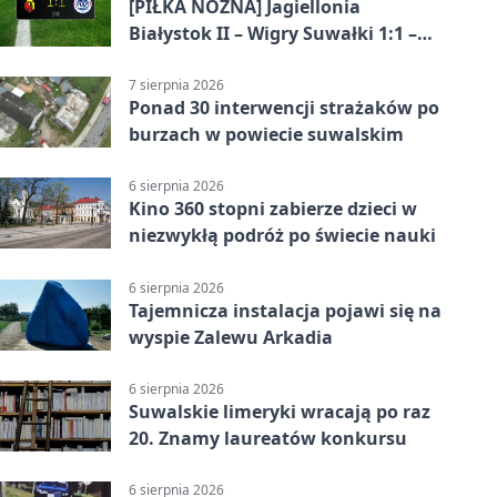
[PIŁKA NOŻNA] Jagiellonia
Białystok II – Wigry Suwałki 1:1 –
Betclic 3. Liga Grupa 1 (Grupa I)
7 sierpnia 2026
Ponad 30 interwencji strażaków po
burzach w powiecie suwalskim
6 sierpnia 2026
Kino 360 stopni zabierze dzieci w
niezwykłą podróż po świecie nauki
6 sierpnia 2026
Tajemnicza instalacja pojawi się na
wyspie Zalewu Arkadia
6 sierpnia 2026
Suwalskie limeryki wracają po raz
20. Znamy laureatów konkursu
6 sierpnia 2026