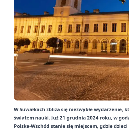
W Suwałkach zbliża się niezwykłe wydarzenie, k
światem nauki. Już 21 grudnia 2024 roku, w go
Polska-Wschód stanie się miejscem, gdzie dziec