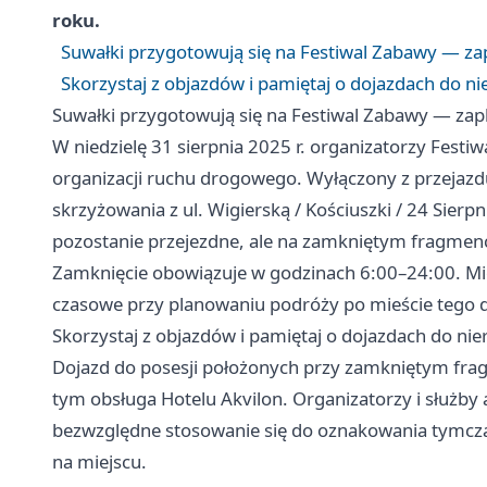
roku.
Suwałki przygotowują się na Festiwal Zabawy — zap
Skorzystaj z objazdów i pamiętaj o dojazdach do 
Suwałki przygotowują się na Festiwal Zabawy — zapl
W niedzielę 31 sierpnia 2025 r. organizatorzy Fest
organizacji ruchu drogowego. Wyłączony z przejazdu
skrzyżowania z ul. Wigierską / Kościuszki / 24 Sier
pozostanie przejezdne, ale na zamkniętym fragmenc
Zamknięcie obowiązuje w godzinach 6:00–24:00. Mie
czasowe przy planowaniu podróży po mieście tego d
Skorzystaj z objazdów i pamiętaj o dojazdach do n
Dojazd do posesji położonych przy zamkniętym fra
tym obsługa Hotelu Akvilon. Organizatorzy i służby
bezwzględne stosowanie się do oznakowania tymczas
na miejscu.