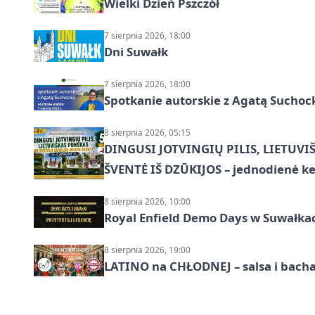
Wielki Dzień Pszczół
7 sierpnia 2026, 18:00
Dni Suwałk
7 sierpnia 2026, 18:00
Spotkanie autorskie z Agatą Suchoc
8 sierpnia 2026, 05:15
DINGUSI JOTVINGIŲ PILIS, LIETUVI
ŠVENTĖ IŠ DZŪKIJOS – jednodienė ke
8 sierpnia 2026, 10:00
Royal Enfield Demo Days w Suwałka
8 sierpnia 2026, 19:00
LATINO na CHŁODNEJ – salsa i bach