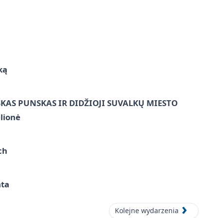
ką
ŠKAS PUNSKAS IR DIDŽIOJI SUVALKŲ MIESTO
lionė
ch
ata
Kolejne wydarzenia