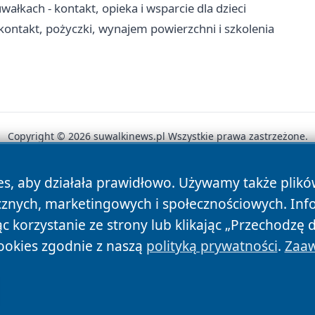
ach - kontakt, opieka i wsparcie dla dzieci
ontakt, pożyczki, wynajem powierzchni i szkolenia
Copyright © 2026 suwalkinews.pl Wszystkie prawa zastrzeżone.
es, aby działała prawidłowo. Używamy także plik
News
Autorzy
Polityka Prywatności
Polityka Cookie
cznych, marketingowych i społecznościowych. Inf
 korzystanie ze strony lub klikając „Przechodzę 
ookies zgodnie z naszą
polityką prywatności
.
Zaaw