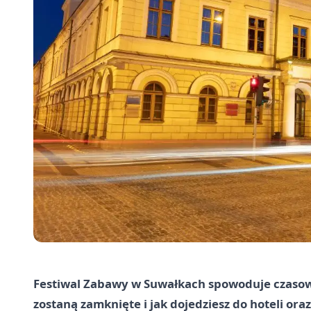
Festiwal Zabawy w Suwałkach spowoduje czasow
zostaną zamknięte i jak dojedziesz do hoteli ora