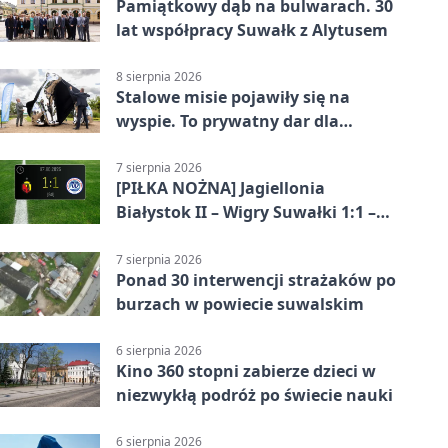
Pamiątkowy dąb na bulwarach. 30
lat współpracy Suwałk z Alytusem
8 sierpnia 2026
Stalowe misie pojawiły się na
wyspie. To prywatny dar dla
Suwałk
7 sierpnia 2026
[PIŁKA NOŻNA] Jagiellonia
Białystok II – Wigry Suwałki 1:1 –
Betclic 3. Liga Grupa 1 (Grupa I)
7 sierpnia 2026
Ponad 30 interwencji strażaków po
burzach w powiecie suwalskim
6 sierpnia 2026
Kino 360 stopni zabierze dzieci w
niezwykłą podróż po świecie nauki
6 sierpnia 2026