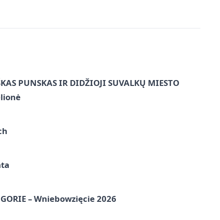
ŠKAS PUNSKAS IR DIDŽIOJI SUVALKŲ MIESTO
lionė
ch
ata
ORIE – Wniebowzięcie 2026