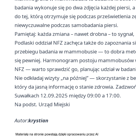
badania wykonuje się po dwa zdjęcia każdej piersi
do tej, którą otrzymuje się podczas prześwietlenia z
niewyczuwalne podczas samobadania piersi.
Pamiętaj: każda zmiana – nawet drobna – to sygnał, b
Podlaski oddział NFZ zachęca także do zapoznania 
przebiegu badania w mammobusie — to dobra metoda
się pewniej. Harmonogram postoju mammobusów w re
NFZ — warto sprawdzić go, planując udział w badani
Nie odkładaj wizyty „na później” — skorzystanie z
który da jasną informację o stanie zdrowia. Zadzw
Suwałkach 12.09.2025 między 09:00 a 17:00.
Na podst. Urząd Miejski
Autor:
krystian