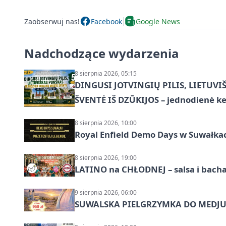
Zaobserwuj nas!
Facebook
Google News
Nadchodzące wydarzenia
8 sierpnia 2026, 05:15
DINGUSI JOTVINGIŲ PILIS, LIETUVI
ŠVENTĖ IŠ DZŪKIJOS – jednodienė ke
8 sierpnia 2026, 10:00
Royal Enfield Demo Days w Suwałka
8 sierpnia 2026, 19:00
LATINO na CHŁODNEJ – salsa i bach
9 sierpnia 2026, 06:00
SUWALSKA PIELGRZYMKA DO MEDJUG