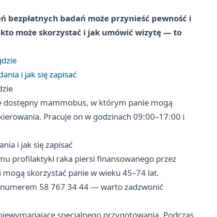
ń bezpłatnych badań może przynieść pewność i
, kto może skorzystać i jak umówić wizytę — to
dzie
ia i jak się zapisać
dzie
zie dostępny mammobus, w którym panie mogą
erowania. Pracuje on w godzinach 09:00–17:00 i
a i jak się zapisać
u profilaktyki raka piersi finansowanego przez
i mogą skorzystać panie w wieku 45–74 lat.
pod numerem 58 767 34 44 — warto zadzwonić
iewymagające specjalnego przygotowania. Podczas