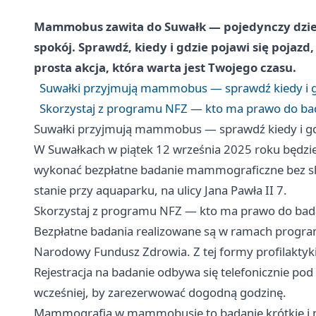
Mammobus zawita do Suwałk — pojedynczy dzie
spokój. Sprawdź, kiedy i gdzie pojawi się pojazd
prosta akcja, która warta jest Twojego czasu.
Suwałki przyjmują mammobus — sprawdź kiedy i g
Skorzystaj z programu NFZ — kto ma prawo do badan
Suwałki przyjmują mammobus — sprawdź kiedy i g
W Suwałkach w piątek 12 września 2025 roku będ
wykonać bezpłatne badanie mammograficzne bez ski
stanie przy aquaparku, na ulicy Jana Pawła II 7.
Skorzystaj z programu NFZ — kto ma prawo do badani
Bezpłatne badania realizowane są w ramach program
Narodowy Fundusz Zdrowia. Z tej formy profilaktyk
Rejestracja na badanie odbywa się telefonicznie 
wcześniej, by zarezerwować dogodną godzinę.
Mammografia w mammobusie to badanie krótkie i n