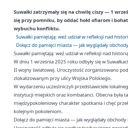
Suwałki zatrzymały się na chwilę ciszy — 1 wrze
się przy pomniku, by oddać hołd ofiarom i boha
wybuchu konfliktu.
Suwałki pamiętają: weź udział w refleksji nad histor
Dołącz do pamięci miasta — jak wyglądały obchody i
Suwałki pamiętają: weź udział w refleksji nad histori
W dniu 1 września 2025 roku odbyły się w Suwałkac
II wojny światowej. Uroczystość zorganizowano pod
zlokalizowanym przy ulicy Wojska Polskiego.
W wydarzeniu uczestniczyli przedstawiciele lokaln
instytucji miejskich oraz kombatanci. Obecna była t
międzypokoleniowy charakter spotkania i chęć prz
kolejnym pokoleniom.
Dołącz do pamięci miasta — jak wyglądały obchody i 
Uroczystość odbyła się według tradycyjnego porządk