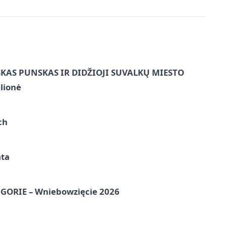
ŠKAS PUNSKAS IR DIDŽIOJI SUVALKŲ MIESTO
lionė
ch
ata
ORIE – Wniebowzięcie 2026