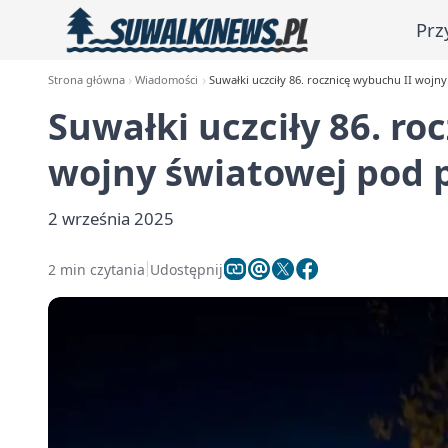
Prz
Strona główna
Wiadomości
Suwałki uczciły 86. rocznicę wybuchu II woj
Suwałki uczciły 86. ro
wojny światowej pod
2 września 2025
2 min czytania
Udostępnij