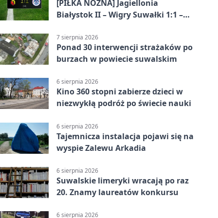
[PIŁKA NOŻNA] Jagiellonia
Białystok II – Wigry Suwałki 1:1 –
Betclic 3. Liga Grupa 1 (Grupa I)
7 sierpnia 2026
Ponad 30 interwencji strażaków po
burzach w powiecie suwalskim
6 sierpnia 2026
Kino 360 stopni zabierze dzieci w
niezwykłą podróż po świecie nauki
6 sierpnia 2026
Tajemnicza instalacja pojawi się na
wyspie Zalewu Arkadia
6 sierpnia 2026
Suwalskie limeryki wracają po raz
20. Znamy laureatów konkursu
6 sierpnia 2026