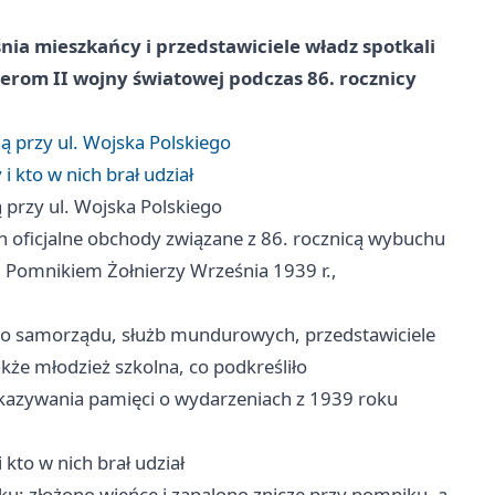
śnia mieszkańcy i przedstawiciele władz spotkali
terom II wojny światowej podczas 86. rocznicy
ią przy ul. Wojska Polskiego
 kto w nich brał udział
ą przy ul. Wojska Polskiego
h oficjalne obchody związane z 86. rocznicą wybuchu
 Pomnikiem Żołnierzy Września 1939 r.,
ego samorządu, służb mundurowych, przedstawiciele
akże młodzież szkolna, co podkreśliło
ekazywania pamięci o wydarzeniach z 1939 roku
kto w nich brał udział
u: złożono wieńce i zapalono znicze przy pomniku, a